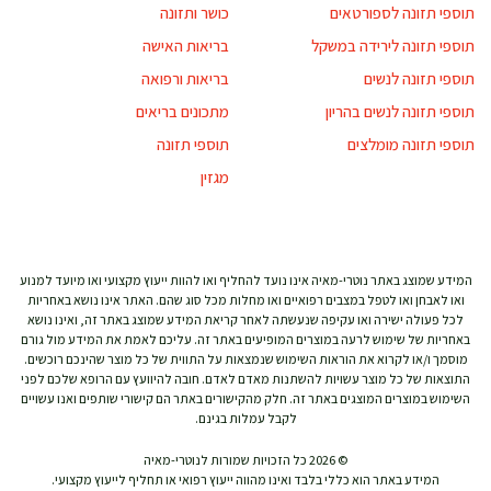
תוספי תזונה לספורטאים
כושר ותזונה
תוספי תזונה לירידה במשקל
בריאות האישה
תוספי תזונה לנשים
בריאות ורפואה
תוספי תזונה לנשים בהריון
מתכונים בריאים
תוספי תזונה מומלצים
תוספי תזונה
מגזין
המידע שמוצג באתר נוטרי-מאיה אינו נועד להחליף ואו להוות ייעוץ מקצועי ואו מיועד למנוע
ואו לאבחן ואו לטפל במצבים רפואיים ואו מחלות מכל סוג שהם. האתר אינו נושא באחריות
לכל פעולה ישירה ואו עקיפה שנעשתה לאחר קריאת המידע שמוצג באתר זה, ואינו נושא
באחריות של שימוש לרעה במוצרים המופיעים באתר זה. עליכם לאמת את המידע מול גורם
מוסמך ו/או לקרוא את הוראות השימוש שנמצאות על התווית של כל מוצר שהינכם רוכשים.
התוצאות של כל מוצר עשויות להשתנות מאדם לאדם. חובה להיוועץ עם הרופא שלכם לפני
השימוש במוצרים המוצגים באתר זה. חלק מהקישורים באתר הם קישורי שותפים ואנו עשויים
לקבל עמלות בגינם.
© 2026 כל הזכויות שמורות לנוטרי-מאיה
המידע באתר הוא כללי בלבד ואינו מהווה ייעוץ רפואי או תחליף לייעוץ מקצועי.