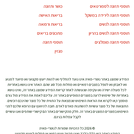
תוספי תזונה לספורטאים
כושר ותזונה
תוספי תזונה לירידה במשקל
בריאות האישה
תוספי תזונה לנשים
בריאות ורפואה
תוספי תזונה לנשים בהריון
מתכונים בריאים
תוספי תזונה מומלצים
תוספי תזונה
מגזין
המידע שמוצג באתר נוטרי-מאיה אינו נועד להחליף ואו להוות ייעוץ מקצועי ואו מיועד למנוע
ואו לאבחן ואו לטפל במצבים רפואיים ואו מחלות מכל סוג שהם. האתר אינו נושא באחריות
לכל פעולה ישירה ואו עקיפה שנעשתה לאחר קריאת המידע שמוצג באתר זה, ואינו נושא
באחריות של שימוש לרעה במוצרים המופיעים באתר זה. עליכם לאמת את המידע מול גורם
מוסמך ו/או לקרוא את הוראות השימוש שנמצאות על התווית של כל מוצר שהינכם רוכשים.
התוצאות של כל מוצר עשויות להשתנות מאדם לאדם. חובה להיוועץ עם הרופא שלכם לפני
השימוש במוצרים המוצגים באתר זה. חלק מהקישורים באתר הם קישורי שותפים ואנו עשויים
לקבל עמלות בגינם.
© 2026 כל הזכויות שמורות לנוטרי-מאיה
המידע באתר הוא כללי בלבד ואינו מהווה ייעוץ רפואי או תחליף לייעוץ מקצועי.