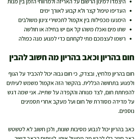
היצמדו למינון הרשום על האריזה ולמרווחי הזמן בין מנות
העדיפו טיפול קצר ולא קבוע לאורך ימים
הימנעו מכפילות בין אקמול לתכשירי צינון משולבים
שתו מים ואכלו משהו קל אם יש בחילה או חולשה
רשמו לעצמכם מתי לקחתם כדי למנוע מנה כפולה
חום בהריון וכאב בהריון מה חשוב להבין
חום בהריון מלחיץ, ובצדק, כי חום גבוה יכול להכביד על הגוף
ולפגוע בתחושה הכללית. בהקשר הזה אקמול משמש לעיתים
להפחתת חום, לצד מנוחה והקפדה על שתייה. אני שמה דגש
על מדידה מסודרת של חום ועל מעקב אחרי תסמינים
נוספים.
כאב בהריון יכול לנבוע מסיבות שונות, ולכן חשוב לא לטשטש
כאב חוזר בלי להבין מה מפעיל אותו. לעיתים הכאב קשור