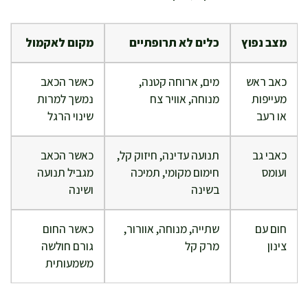
מצב נפוץ
כלים לא תרופתיים
מקום לאקמול
כאב ראש
מים, ארוחה קטנה,
כאשר הכאב
מעייפות
מנוחה, אוויר צח
נמשך למרות
או רעב
שינוי הרגל
כאבי גב
תנועה עדינה, חיזוק קל,
כאשר הכאב
ועומס
חימום מקומי, תמיכה
מגביל תנועה
בשינה
ושינה
חום עם
שתייה, מנוחה, אוורור,
כאשר החום
צינון
מרק קל
גורם חולשה
משמעותית