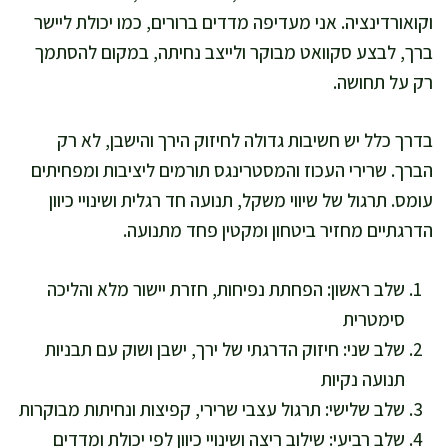
וקואורדינציה. אני מעדיפה מדדים ברורים, כמו יכולת ליישר
ברך, לבצע סקוואט מבוקר ולייצב נחיתה, במקום להסתמך
רק על תחושה.
בדרך כלל יש חשיבות גדולה לחיזוק הירך והישבן, לא רק
הברך. שרירי העכוז והמסטרינגס תורמים ליציבות ומפחיתים
עומס. תרגול של שיווי משקל, תנועה חד רגלית ושינויי כיוון
הדרגתיים מחזיר ביטחון ומקטין פחד מתנועה.
שלב ראשון: הפחתת נפיחות, חזרת יישור מלא והליכה
סימטרית
שלב שני: חיזוק הדרגתי של ירך, ישבן ושוק עם תבניות
תנועה נקיות
שלב שלישי: תרגול עצבי שרירי, קפיצות ונחיתות מבוקרות
שלב רביעי: שילוב ריצה ושינויי כיוון לפי יכולת ומדדים