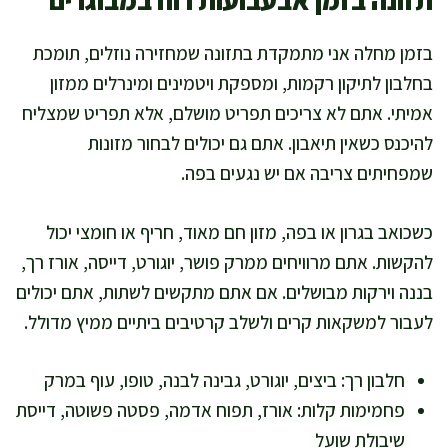
תזונה בזמן אבעבועות רוח במבוגרים
בזמן מחלה אני מתמקדת בתזונה שמחזירה נוזלים, תומכת
בחלבון לתיקון רקמות, ומספקת ויטמינים ומינרלים ממזון
אמיתי. אתם לא צריכים תפריט מושלם, אלא תפריט שמצליח
להיכנס כשאין תיאבון. אתם גם יכולים לבחור מזונות
שמפחיתים צריבה אם יש נגעים בפה.
כשכואב בגרון או בפה, מזון חם מאוד, חריף או חומצי יכול
להקשות. אתם מרוויחים ממרק פושר, יוגורט, דייסה, אורז רך,
בננה וירקות מבושלים. אם אתם מתקשים לשתות, אתם יכולים
לעבור למשקאות קרים ולשלב קרטיבים ביתיים ממיץ מדולל.
חלבון רך: ביצים, יוגורט, גבינה לבנה, טופו, עוף במרק
פחמימות קלות: אורז, תפוח אדמה, פסטה פשוטה, דייסת
שיבולת שועל