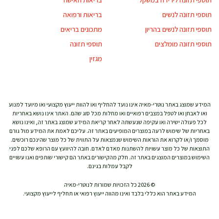
תוספי תזונה לנשים
בריאות ורפואה
תוספי תזונה לנשים בהריון
מתכונים בריאים
תוספי תזונה מומלצים
תוספי תזונה
מגזין
המידע שמוצג באתר נוטרי-מאיה אינו נועד להחליף ואו להוות ייעוץ מקצועי ואו מיועד למנוע
ואו לאבחן ואו לטפל במצבים רפואיים ואו מחלות מכל סוג שהם. האתר אינו נושא באחריות
לכל פעולה ישירה ואו עקיפה שנעשתה לאחר קריאת המידע שמוצג באתר זה, ואינו נושא
באחריות של שימוש לרעה במוצרים המופיעים באתר זה. עליכם לאמת את המידע מול גורם
מוסמך ו/או לקרוא את הוראות השימוש שנמצאות על התווית של כל מוצר שהינכם רוכשים.
התוצאות של כל מוצר עשויות להשתנות מאדם לאדם. חובה להיוועץ עם הרופא שלכם לפני
השימוש במוצרים המוצגים באתר זה. חלק מהקישורים באתר הם קישורי שותפים ואנו עשויים
לקבל עמלות בגינם.
© 2026 כל הזכויות שמורות לנוטרי-מאיה
המידע באתר הוא כללי בלבד ואינו מהווה ייעוץ רפואי או תחליף לייעוץ מקצועי.