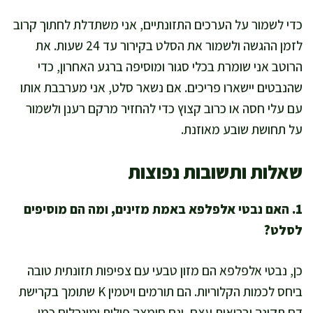
כדי לשמור על הערכים התזונתיים, אני משתדלת לחתוך קרוב
לזמן ההגשה ולשמור את הסלט בקירור עד 24 שעות. את
הרוטב אני שומרת בכלי סגור ומוסיפה ברגע האחרון, כדי
שהנבטים יישארו פריכים. אם נשאר סלט, אני מערבבת אותו
עם עלי חסה או כרוב קצוץ כדי להחזיר מרקם רענן ולשמור
על תחושת שובע מאוזנת.
שאלות ותשובות נפוצות
1. האם נבטי אלפלפא באמת מזינים, ומה הם מוסיפים
לסלט?
כן, נבטי אלפלפא הם מזון טבעי עם צפיפות תזונתית טובה
ביחס לכמות הקלוריות. הם תורמים ויטמין K שתומך בקרישת
דם תקינה ובריאות עצם, וגם חומצה פולית ומינרלים כמו