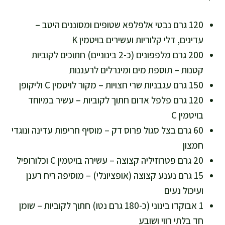
120 גרם נבטי אלפלפא שטופים ומסוננים היטב –
עדינים, דלי קלוריות ועשירים בויטמין K
200 גרם מלפפונים (כ-2 בינוניים) חתוכים לקוביות
קטנות – תוספת מים ומינרלים לרעננות
150 גרם עגבניות שרי חצויות – מקור לויטמין C וליקופן
120 גרם פלפל אדום חתוך לקוביות – עשיר במיוחד
בויטמין C
60 גרם בצל סגול פרוס דק – מוסיף חריפות עדינה ונוגדי
חמצון
20 גרם פטרוזיליה קצוצה – עשירה בויטמין C וכלורופיל
15 גרם נענע קצוצה (אופציונלי) – מוסיפה ריח רענן
ועיכול נעים
1 אבוקדו בינוני (כ-180 גרם נטו) חתוך לקוביות – שומן
חד בלתי רווי ושובע