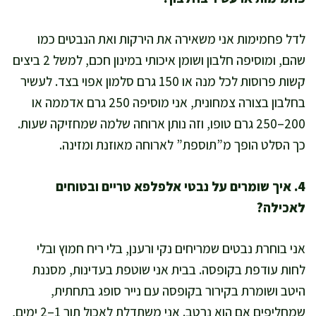
לדל פחמימות אני משאירה את הירקות ואת הנבטים כמו
שהם, ומוסיפה חלבון ושומן איכותי במינון חכם, למשל 2 ביצים
קשות פרוסות לכל מנה או 150 גרם סלמון אפוי בצד. לעשיר
בחלבון בצורה צמחונית, אני מוסיפה 250 גרם אדממה או
200–250 גרם טופו, וזה נותן ארוחה שלמה שמחזיקה שעות.
כך הסלט הופך מ”תוספת” לארוחה מאוזנת ומזינה.
4. איך שומרים על נבטי אלפלפא טריים ובטוחים
לאכילה?
אני בוחרת נבטים שמריחים נקי ורענן, בלי ריח חמוץ ובלי
לחות עודפת בקופסה. בבית אני שוטפת בעדינות, מסננת
היטב ושומרת בקירור בקופסה עם נייר סופג בתחתית,
שמחליפים אם הוא נרטב. אני משתדלת לאכול תוך 1–2 ימים,