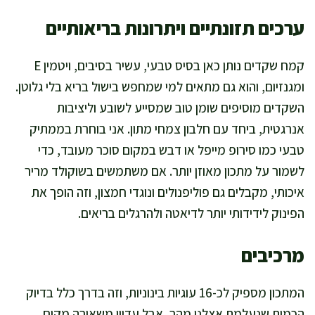
ערכים תזונתיים ויתרונות בריאותיים
קמח שקדים נותן כאן בסיס טבעי, עשיר בסיבים, ויטמין E
ומגנזיום, והוא גם מתאים למי שמחפש בישול בריא בלי גלוטן.
השקדים מוסיפים שומן טוב שמסייע לשובע וליציבות
אנרגטית, ביחד עם חלבון צמחי מתון. אני בוחרת בממתיק
טבעי כמו סירופ מייפל או דבש במקום סוכר מעובד, כדי
לשמור על מתכון מאוזן יותר. אם משתמשים בשוקולד מריר
איכותי, מקבלים גם פוליפנולים ונוגדי חמצון, וזה הופך את
הפינוק לידידותי יותר לדיאטה ולהרגלים בריאים.
מרכיבים
המתכון מספיק לכ-16 עוגיות בינוניות, וזה בדרך כלל בדיוק
הכמות שנעלמת אצלנו מהר, אבל עדיין משאירה מקום