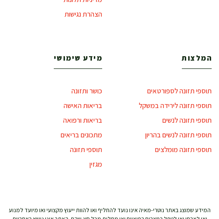
הצהרת נגישות
המלצות
מידע שימושי
תוספי תזונה לספורטאים
כושר ותזונה
תוספי תזונה לירידה במשקל
בריאות האישה
תוספי תזונה לנשים
בריאות ורפואה
תוספי תזונה לנשים בהריון
מתכונים בריאים
תוספי תזונה מומלצים
תוספי תזונה
מגזין
המידע שמוצג באתר נוטרי-מאיה אינו נועד להחליף ואו להוות ייעוץ מקצועי ואו מיועד למנוע
ואו לאבחן ואו לטפל במצבים רפואיים ואו מחלות מכל סוג שהם. האתר אינו נושא באחריות