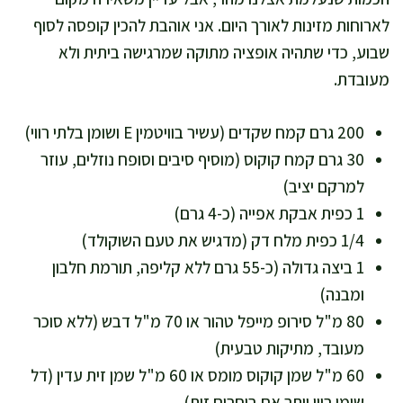
לארוחות מזינות לאורך היום. אני אוהבת להכין קופסה לסוף
שבוע, כדי שתהיה אופציה מתוקה שמרגישה ביתית ולא
מעובדת.
200 גרם קמח שקדים (עשיר בוויטמין E ושומן בלתי רווי)
30 גרם קמח קוקוס (מוסיף סיבים וסופח נוזלים, עוזר
למרקם יציב)
1 כפית אבקת אפייה (כ-4 גרם)
1/4 כפית מלח דק (מדגיש את טעם השוקולד)
1 ביצה גדולה (כ-55 גרם ללא קליפה, תורמת חלבון
ומבנה)
80 מ"ל סירופ מייפל טהור או 70 מ"ל דבש (ללא סוכר
מעובד, מתיקות טבעית)
60 מ"ל שמן קוקוס מומס או 60 מ"ל שמן זית עדין (דל
שומן רווי יותר אם בוחרים זית)