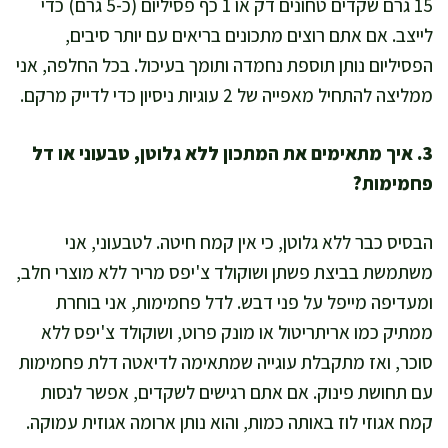
15 גרם שקדים טחונים דק או 1 כף פסיליום (כ-5 גרם) כדי
לייצב. אם אתם רוצים מתכונים בריאים עם יותר סיבים,
הפסיליום נותן תוספת נחמדה ותומך בעיכול. בכל החלפה, אני
ממליצה להתחיל מאפייה של 2 עוגיות ניסיון כדי לדייק מרקם.
3. איך מתאימים את המתכון ללא גלוטן, טבעוני או דל
פחמימות?
הבסיס כבר ללא גלוטן, כי אין קמח חיטה. לטבעוני, אני
משתמשת בביצת פשתן ושוקולד צ'יפס מריר ללא מוצרי חלב,
ומעדיפה מייפל על פני דבש. לדל פחמימות, אני בוחרת
ממתיק כמו אריתריטול או מונק פרוט, ושוקולד צ'יפס ללא
סוכר, ואז מתקבלת עוגייה שמתאימה לדיאטה דלת פחמימות
עם תחושת פינוק. אם אתם רגישים לשקדים, אפשר לנסות
קמח אגוזי לוז באותה כמות, והוא נותן ארומה אגוזית עמוקה.