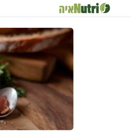
דלג
תוכן