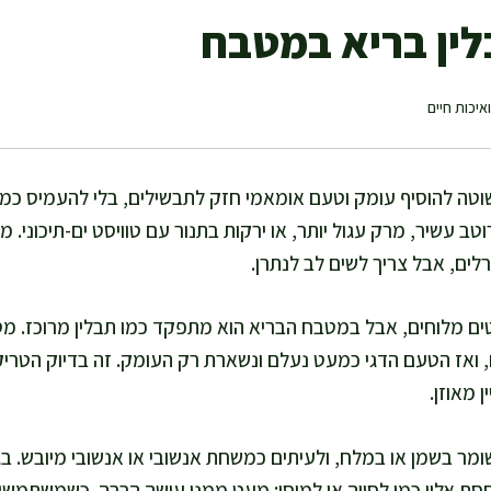
לין בריא במטבח
איכות חיים
וטה להוסיף עומק וטעם אומאמי חזק לתבשילים, בלי להעמיס כמוי
 עשיר, מרק עגול יותר, או ירקות בתנור עם טוויסט ים-תיכוני. מ
טים מלוחים, אבל במטבח הבריא הוא מתפקד כמו תבלין מרוכז. מס
 ואז הטעם הדגי כמעט נעלם ונשארת רק העומק. זה בדיוק הטריק
 מאוזן.
מר בשמן או במלח, ולעיתים כמשחת אנשובי או אנשובי מיובש. בג
יחסת אליו כמו לסויה או למיסו: מעט ממנו עושה הרבה. כשמשתמשים