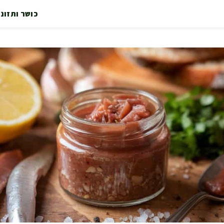
כושר ותזונ