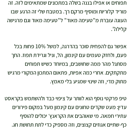
תפוחים או אפילו בננה בשלה במתכונים שמתאימים לזה. זה
מוריד קלוריות ומוסיף מרקם רך. במטבח שלי זה הרגע שבו
העוגה עוברת מ”טעימה מאוד” ל”טעימה מאוד וגם מרגישה
קלילה”.
אפשר גם להפחית סוכר בהדרגה, למשל 10% פחות בכל
פעם, ולחזק טעמים עם קינמון, הל, וניל וגרידת תפוז. החך
מסתגל מהר ממה שחושבים, במיוחד כשיש תפוחים
מתקתקים. אחרי כמה אפיות, פתאום המתכון המקורי מרגיש
מתוק מדי, וזה שינוי שמגיע בלי מאמץ.
טיפ פרקטי נוסף הוא לוותר על ציפוי כבד ולהשתמש בקראסט
עדין: מעט שקדים טחונים עם קינמון מעל במקום פירורים
עתירי חמאה. מי שאוהבים את הקראנץ׳ יכולים להוסיף
כף-שתיים אגוזים קצוצים, וזה מספיק כדי לתת תחושת חג.