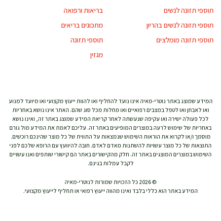
תוספי תזונה לנשים
בריאות ורפואה
תוספי תזונה לנשים בהריון
מתכונים בריאים
תוספי תזונה מומלצים
תוספי תזונה
מגזין
המידע שמוצג באתר נוטרי-מאיה אינו נועד להחליף ואו להוות ייעוץ מקצועי ואו מיועד למנוע
ואו לאבחן ואו לטפל במצבים רפואיים ואו מחלות מכל סוג שהם. האתר אינו נושא באחריות
לכל פעולה ישירה ואו עקיפה שנעשתה לאחר קריאת המידע שמוצג באתר זה, ואינו נושא
באחריות של שימוש לרעה במוצרים המופיעים באתר זה. עליכם לאמת את המידע מול גורם
מוסמך ו/או לקרוא את הוראות השימוש שנמצאות על התווית של כל מוצר שהינכם רוכשים.
התוצאות של כל מוצר עשויות להשתנות מאדם לאדם. חובה להיוועץ עם הרופא שלכם לפני
השימוש במוצרים המוצגים באתר זה. חלק מהקישורים באתר הם קישורי שותפים ואנו עשויים
לקבל עמלות בגינם.
© 2026 כל הזכויות שמורות לנוטרי-מאיה
המידע באתר הוא כללי בלבד ואינו מהווה ייעוץ רפואי או תחליף לייעוץ מקצועי.