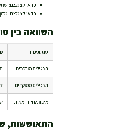
כדאי לצמצם: שתיי
כדאי לצמצם: מזו
השוואה בין סוג
סוג אימון
מה
תרגילים מורכבים
חי
תרגילים ממוקדים
דג
אימון אחיזה ואמות
שי
התאוששות, שי