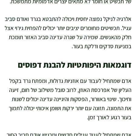
של תכשיט או חומר לא מתאים יוצרים אדמומיות מתמשכת.
אלרגיה לניקל נפוצה יחסית ויכולה להתבטא בגרד ואודם סביב
עגיל. תכשיטים מחומרים יציבים יותר יכולים להפחית גירוי אצל
חלק מהאנשים. שמירה על שגרה עדינה סביב האזור תומכת
במניעת סדקים ודלקת בעור.
דוגמאות היפותטיות להבנת דפוסים
אדם שמתחיל לעבוד עם אוזניות גדולות, ומפתח גרד בקפל
העליון של אפרכסת האוזן, לרוב סובל משילוב של חום, זיעה
וחיכוך. שינוי באוורור, הפסקות והיגיינה עדינה יכולים לשנות
את התמונה. תזונה עם יותר ירקות ושומן איכותי יכולה לתמוך
בעור רגוע לאורך זמן.
אדם שמתחיל לענוד עגילים חדשים ומרגיש אודם סביב החור