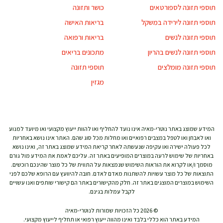
תוספי תזונה לספורטאים
כושר ותזונה
תוספי תזונה לירידה במשקל
בריאות האישה
תוספי תזונה לנשים
בריאות ורפואה
תוספי תזונה לנשים בהריון
מתכונים בריאים
תוספי תזונה מומלצים
תוספי תזונה
מגזין
המידע שמוצג באתר נוטרי-מאיה אינו נועד להחליף ואו להוות ייעוץ מקצועי ואו מיועד למנוע
ואו לאבחן ואו לטפל במצבים רפואיים ואו מחלות מכל סוג שהם. האתר אינו נושא באחריות
לכל פעולה ישירה ואו עקיפה שנעשתה לאחר קריאת המידע שמוצג באתר זה, ואינו נושא
באחריות של שימוש לרעה במוצרים המופיעים באתר זה. עליכם לאמת את המידע מול גורם
מוסמך ו/או לקרוא את הוראות השימוש שנמצאות על התווית של כל מוצר שהינכם רוכשים.
התוצאות של כל מוצר עשויות להשתנות מאדם לאדם. חובה להיוועץ עם הרופא שלכם לפני
השימוש במוצרים המוצגים באתר זה. חלק מהקישורים באתר הם קישורי שותפים ואנו עשויים
לקבל עמלות בגינם.
© 2026 כל הזכויות שמורות לנוטרי-מאיה
המידע באתר הוא כללי בלבד ואינו מהווה ייעוץ רפואי או תחליף לייעוץ מקצועי.