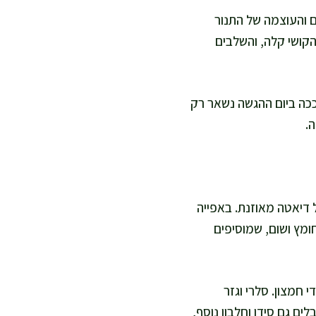
ור, תלוי בגודל הכנפיים והעוצמה של התנור
הקושי קלה, והשלבים
שר לערבב את רוטב הבאפלוט מראש ולהחזיק במקרר עד 3 ימים. ככה ביום ההגשה נשאר רק
.
ל דיאטה מאוזנת. באפייה
ומץ ושום, שמוסיפים
 חמצון. סלרי וגזר
בלים גם סידן וחלבון נוסף,