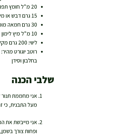
20 מ"ל חומץ תפוחים (כ-1 כף) – חומציות שמקפיצה טעם
15 גרם דבש או מייפל (כ-1 כף) – אופציונלי, לאיזון חריפות
30 גרם חמאה מומסת או 25 מ"ל שמן זית נוסף – לגרסה קלאסית או בריאה יותר
10 מ"ל מיץ לימון (כ-2 כפיות) – רעננות
ליווי: 200 גרם מקלות סלרי + 200 גרם מקלות גזר – סיבים, ויטמין A ו-K
בחלבון וסידן
שלבי הכנה
מעל התבנית, כי זה 
אני מייבשת את הכנ
ופחות צורך בשמן, 