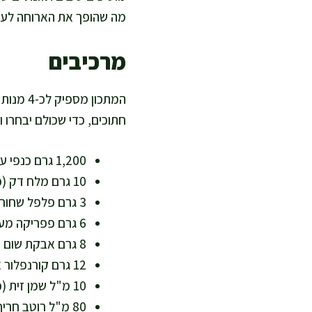
מה שהופך את הארוחה לעוד 
מרכיבים
חתוכים, כדי שכולם יבחרו וי
1,200 גרם כנפי עוף (מומלץ מפורקות לדרמט וקצה) – מקור עתיר חלבון
10 גרם מלח דק (כ-2 כפיות) – לאיזון טעם
3 גרם פלפל שחור (כ-1 כפית) – מוסיף ארומה
6 גרם פפריקה מעושנת (כ-2 כפיות) – צבע וטעם עמוק
8 גרם אבקת שום (כ-2 כפיות) – טעם בלי תוספת שומן
12 גרם קורנפלור או קמח אורז (כ-1 כף) – עוזר לפריכות, מתאים גם ללא גלוטן
10 מ"ל שמן זית (כ-2 כפיות) – מעט שומן איכותי
80 מ"ל רוטב חריף בסגנון פרנק (או רוטב חריף נקי מסוכר) – בסיס הבאפלוט