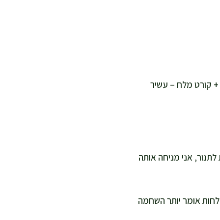
יווני 5% או 2% + 5 גרם שמיר קצוץ + 5 מ"ל לימון + קורט מלח – עשיר
 מתכת לתנור, אני מניחה אותה
 לחות אומר יותר השחמה