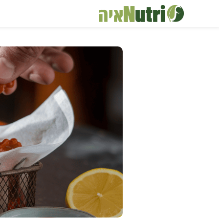
דלג
תוכן