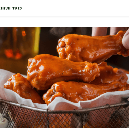
כושר ותזונ