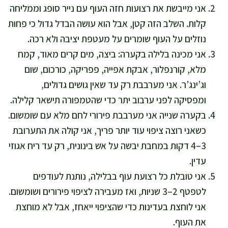
אני מייבשת את רצועות חזה העוף עם נייר סופג וממליחה
קלות. השלב הזה קטן, אבל הוא עושה הבדל גדול כי פחות
נוזלים על העוף שומרים על מעטפת יציבה ולא רכה.
אני מכינה בלילה בקערה: ביצה, מים קרים מאוד, קמח
מלא, קורנפלור, אבקת אפייה, פפריקה, כורכום, שום
וג’ינג’ר. אני מערבבת רק עד שאין גושים גדולים,
ומפסיקה לפני ערבוב יתר כדי שהטמפורה תישאר קלילה.
בקערה שנייה אני מערבבת פירורי לחם מלא עם שומשום.
כשאני רוצה ציפוי עוד יותר פריך, אני קולה את התערובת
3–4 דקות במחבת יבשה על אש בינונית, רק עד ריח אגוזי
עדין.
אני טובלת כל רצועת עוף בבלילה, נותנת לעודפים
לטפטף 2–3 שניות, ואז מעבירה לציפוי פירורים ושומשום.
אני לוחצת בעדינות כדי שהציפוי ייאחז, אבל לא מוחצת
את העוף.