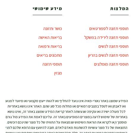
המלצות
מידע שימושי
תוספי תזונה לספורטאים
כושר ותזונה
תוספי תזונה לירידה במשקל
בריאות האישה
תוספי תזונה לנשים
בריאות ורפואה
תוספי תזונה לנשים בהריון
מתכונים בריאים
תוספי תזונה מומלצים
תוספי תזונה
מגזין
המידע שמוצג באתר נוטרי-מאיה אינו נועד להחליף ואו להוות ייעוץ מקצועי ואו מיועד למנוע
ואו לאבחן ואו לטפל במצבים רפואיים ואו מחלות מכל סוג שהם. האתר אינו נושא באחריות
לכל פעולה ישירה ואו עקיפה שנעשתה לאחר קריאת המידע שמוצג באתר זה, ואינו נושא
באחריות של שימוש לרעה במוצרים המופיעים באתר זה. עליכם לאמת את המידע מול גורם
מוסמך ו/או לקרוא את הוראות השימוש שנמצאות על התווית של כל מוצר שהינכם רוכשים.
התוצאות של כל מוצר עשויות להשתנות מאדם לאדם. חובה להיוועץ עם הרופא שלכם לפני
השימוש במוצרים המוצגים באתר זה. חלק מהקישורים באתר הם קישורי שותפים ואנו עשויים