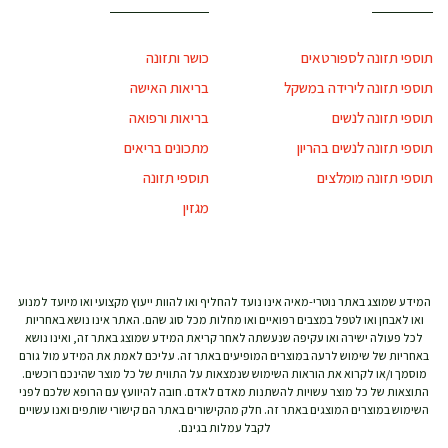
תוספי תזונה לספורטאים
כושר ותזונה
תוספי תזונה לירידה במשקל
בריאות האישה
תוספי תזונה לנשים
בריאות ורפואה
תוספי תזונה לנשים בהריון
מתכונים בריאים
תוספי תזונה מומלצים
תוספי תזונה
מגזין
המידע שמוצג באתר נוטרי-מאיה אינו נועד להחליף ואו להוות ייעוץ מקצועי ואו מיועד למנוע
ואו לאבחן ואו לטפל במצבים רפואיים ואו מחלות מכל סוג שהם. האתר אינו נושא באחריות
לכל פעולה ישירה ואו עקיפה שנעשתה לאחר קריאת המידע שמוצג באתר זה, ואינו נושא
באחריות של שימוש לרעה במוצרים המופיעים באתר זה. עליכם לאמת את המידע מול גורם
מוסמך ו/או לקרוא את הוראות השימוש שנמצאות על התווית של כל מוצר שהינכם רוכשים.
התוצאות של כל מוצר עשויות להשתנות מאדם לאדם. חובה להיוועץ עם הרופא שלכם לפני
השימוש במוצרים המוצגים באתר זה. חלק מהקישורים באתר הם קישורי שותפים ואנו עשויים
לקבל עמלות בגינם.