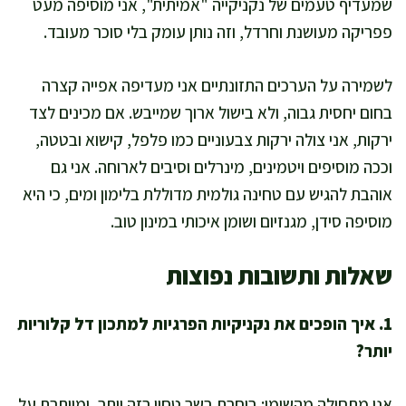
שמעדיף טעמים של נקניקייה "אמיתית", אני מוסיפה מעט
פפריקה מעושנת וחרדל, וזה נותן עומק בלי סוכר מעובד.
לשמירה על הערכים התזונתיים אני מעדיפה אפייה קצרה
בחום יחסית גבוה, ולא בישול ארוך שמייבש. אם מכינים לצד
ירקות, אני צולה ירקות צבעוניים כמו פלפל, קישוא ובטטה,
וככה מוסיפים ויטמינים, מינרלים וסיבים לארוחה. אני גם
אוהבת להגיש עם טחינה גולמית מדוללת בלימון ומים, כי היא
מוסיפה סידן, מגנזיום ושומן איכותי במינון טוב.
שאלות ותשובות נפוצות
1. איך הופכים את נקניקיות הפרגיות למתכון דל קלוריות
יותר?
אני מתחילה מהשומן: בוחרת בשר טחון רזה יותר, ומוותרת על