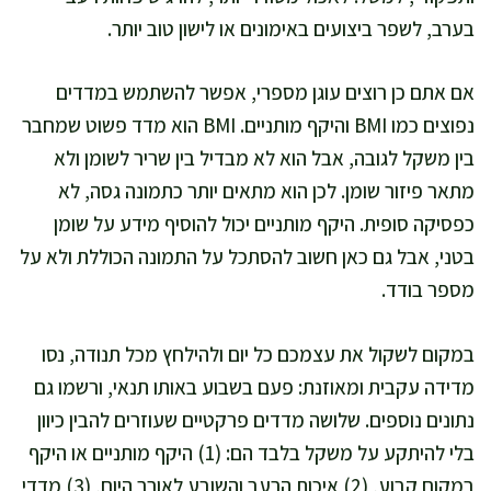
בערב, לשפר ביצועים באימונים או לישון טוב יותר.
אם אתם כן רוצים עוגן מספרי, אפשר להשתמש במדדים
נפוצים כמו BMI והיקף מותניים. BMI הוא מדד פשוט שמחבר
בין משקל לגובה, אבל הוא לא מבדיל בין שריר לשומן ולא
מתאר פיזור שומן. לכן הוא מתאים יותר כתמונה גסה, לא
כפסיקה סופית. היקף מותניים יכול להוסיף מידע על שומן
בטני, אבל גם כאן חשוב להסתכל על התמונה הכוללת ולא על
מספר בודד.
במקום לשקול את עצמכם כל יום ולהילחץ מכל תנודה, נסו
מדידה עקבית ומאוזנת: פעם בשבוע באותו תנאי, ורשמו גם
נתונים נוספים. שלושה מדדים פרקטיים שעוזרים להבין כיוון
בלי להיתקע על משקל בלבד הם: (1) היקף מותניים או היקף
במקום קבוע, (2) איכות הרעב והשובע לאורך היום, (3) מדדי