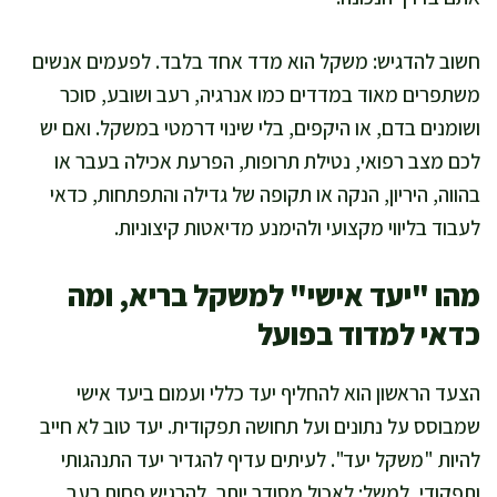
חשוב להדגיש: משקל הוא מדד אחד בלבד. לפעמים אנשים
משתפרים מאוד במדדים כמו אנרגיה, רעב ושובע, סוכר
ושומנים בדם, או היקפים, בלי שינוי דרמטי במשקל. ואם יש
לכם מצב רפואי, נטילת תרופות, הפרעת אכילה בעבר או
בהווה, היריון, הנקה או תקופה של גדילה והתפתחות, כדאי
לעבוד בליווי מקצועי ולהימנע מדיאטות קיצוניות.
מהו "יעד אישי" למשקל בריא, ומה
כדאי למדוד בפועל
הצעד הראשון הוא להחליף יעד כללי ועמום ביעד אישי
שמבוסס על נתונים ועל תחושה תפקודית. יעד טוב לא חייב
להיות "משקל יעד". לעיתים עדיף להגדיר יעד התנהגותי
ותפקודי, למשל: לאכול מסודר יותר, להרגיש פחות רעב