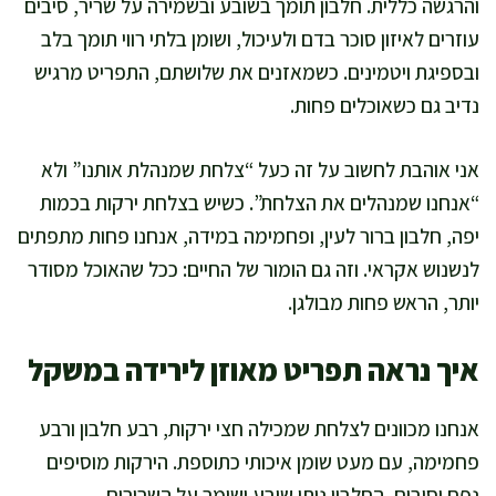
והרגשה כללית. חלבון תומך בשובע ובשמירה על שריר, סיבים
עוזרים לאיזון סוכר בדם ולעיכול, ושומן בלתי רווי תומך בלב
ובספיגת ויטמינים. כשמאזנים את שלושתם, התפריט מרגיש
נדיב גם כשאוכלים פחות.
אני אוהבת לחשוב על זה כעל “צלחת שמנהלת אותנו” ולא
“אנחנו שמנהלים את הצלחת”. כשיש בצלחת ירקות בכמות
יפה, חלבון ברור לעין, ופחמימה במידה, אנחנו פחות מתפתים
לנשנוש אקראי. וזה גם הומור של החיים: ככל שהאוכל מסודר
יותר, הראש פחות מבולגן.
איך נראה תפריט מאוזן לירידה במשקל
אנחנו מכוונים לצלחת שמכילה חצי ירקות, רבע חלבון ורבע
פחמימה, עם מעט שומן איכותי כתוספת. הירקות מוסיפים
נפח וסיבים, החלבון נותן שובע ושומר על השרירים,