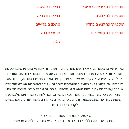
תוספי תזונה לירידה במשקל
בריאות האישה
תוספי תזונה לנשים
בריאות ורפואה
תוספי תזונה לנשים בהריון
מתכונים בריאים
תוספי תזונה מומלצים
תוספי תזונה
מגזין
המידע שמוצג באתר נוטרי-מאיה אינו נועד להחליף ואו להוות ייעוץ מקצועי ואו מיועד למנוע
ואו לאבחן ואו לטפל במצבים רפואיים ואו מחלות מכל סוג שהם. האתר אינו נושא באחריות
לכל פעולה ישירה ואו עקיפה שנעשתה לאחר קריאת המידע שמוצג באתר זה, ואינו נושא
באחריות של שימוש לרעה במוצרים המופיעים באתר זה. עליכם לאמת את המידע מול גורם
מוסמך ו/או לקרוא את הוראות השימוש שנמצאות על התווית של כל מוצר שהינכם רוכשים.
התוצאות של כל מוצר עשויות להשתנות מאדם לאדם. חובה להיוועץ עם הרופא שלכם לפני
השימוש במוצרים המוצגים באתר זה. חלק מהקישורים באתר הם קישורי שותפים ואנו עשויים
לקבל עמלות בגינם.
© 2026 כל הזכויות שמורות לנוטרי-מאיה
המידע באתר הוא כללי בלבד ואינו מהווה ייעוץ רפואי או תחליף לייעוץ מקצועי.