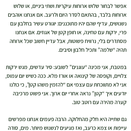
אפשר לבחור שלוש ארוחות עיקריות ושתי ביניים, או שלוש
ארוחות בלבד, בהתאם לסדר היום ולרעב. אם אנחנו אוהבים
נשנושים, עדיף שהם יהיו מתוכננים: יוגורט עשיר בחלבון עם
פרי, ירקות עם טחינה, או חופן קטן של אגוזים. אם אנחנו
מסתדרים בלי, נרוויח פשוטות, אבל עדיין חשוב שכל ארוחה
תהיה “שלמה” ותכיל חלבון וסיבים.
במטבח, אני מכינה “עוגנים” לשובע: סיר עדשים, מגש ירקות
צלויים, וקופסה של קינואה או אורז מלא. ככה כשיש יום עמוס,
אני לא מתווכחת עם עצמי אם “להזמין משהו קטן”, כי כולנו
יודעים איך “קטן” נראה אחרי יום ארוך. אני פשוט מרכיבה
קערה מהירה עם רוטב טוב.
גם שתייה היא חלק מהחלוקה. הרבה פעמים אנחנו מפרשים
עייפות או צמא כרעב, ואז מגיעים לנשנוש מיותר. מים, סודה