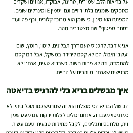
על בריאות הלב. שמן זית, טחינה, אבוקדו, אגוזים ושקדים
מספקים שומנים בלתי רוויים וגם ויטמין E ומינרלים שונים.
המפתח הוא מינון, כי שומן הוא מרוכז קלורית, וכף פה ועוד
“סתם טפטוף” שם מצטברים מהר.
אני אוהבת להכניס טעם דרך תבלינים, לימון, חומץ, שום
ועשבי תיבול. הם לא קסם לירידה במשקל, אבל הם קסם
להתמדה, וזה לא פחות חשוב. כשבריא טעים, אנחנו לא
מרגישים שאנחנו מוותרים על החיים.
איך מבשלים בריא בלי להרגיש בדיאטה
הבישול הבריא הכי מוצלח הוא זה שמרגיש כמו אוכל ביתי ולא
כמו ניסוי מעבדה. אנחנו יכולים לצלות ירקות עם מעט שמן
זית, מלח גס ותבלינים, ולקבל מתיקות טבעית וטעם עשיר.
כשיש לנו ירקות צלויים במקרר, קל לבנות סלט גדול או קערת