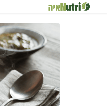
דלג
תוכן