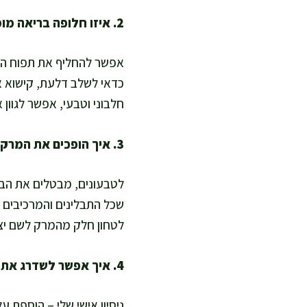
2. איזו חלופה בריאה מומלצת לתפוחי אדמה ולשעועית?
אפשר להחליף את תפוח הא
כדאי לשלב דלעת, קישוא א
חלבוני וטבעי, אפשר לגוון 
3. איך הופכים את המרק לטבעוני, ללא גלוטן או מותאם לילדים?
לטבעונים, מבטלים את הבש
שכל התבלינים והמרכיבים נ
לטחון חלק מהמרק לשם יצי
4. איך אפשר לשדרג את ערך הטעם והבריאות במרק כזה?
ניסיון אישי שלי – הוספת 