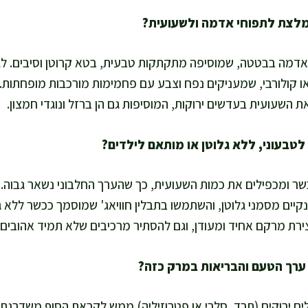
דמה בבטטה, שמוסיפה מתקתקות טבעית, בטא קרוטן וסיבים. ל
ו קולורבי, שמעניקים נפח וצבע עם פחמימות מורכבות מופחתות.
את השעועית בעדשים ירוקות, המוסיפות גם הן ברזל ונוגדי חמצון.
ר ומכפילים את כמות השעועית, כך שהערך החלבוני נשאר גבוה. ל
קיים מסמני גלוטן, והשתמשו בתבלין חוויאג' שמוסמך ככשר ללא ג
רת מרקם אחיד ומעודן, וגם להסתיר מרכיבים שלא תמיד אהובים ו
עלים ירוקים (תרד, סלרי או פטרוזיליה) ממש לקראת הסוף משדרג