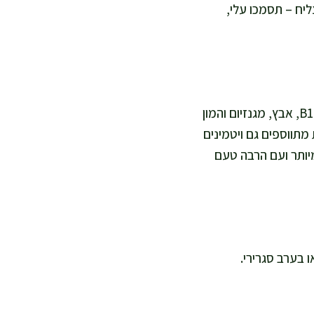
ליח – תסמכו עלי,
המרק הזה מספק מקור מצוין לחלבון מלא, בזכות השעועית והבשר יחד, ומכיל ברזל, ויטמין B12, אבץ, מגנזיום והמון
מתווספים גם ויטמינים
מעט ללא שומן רווי מיותר ועם הרבה טעם