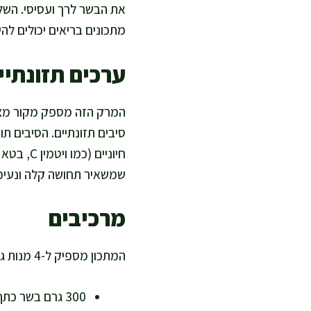
את הבשר לרך ועסיסי. השלב
מתכונים בריאים יכולים להי
ערכים תזונתיים
סיבים תזונתיים. הסיבים ת
שמשאיר תחושה קלה ונעימה
מרכיבים
המתכון מספיק ל-4 מנות גדולות, אידיאלי לארוחת צהריים משפחתית מזינה באמצע השבוע או בערב סגרירי.
300 גרם בשר כתף (עדיף חתוך לקוביות, דל בשומן ובעל חלבון איכותי)