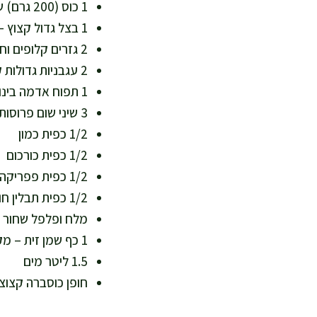
1 כוס (200 גרם) שעועית אדומה או לבנה, שהושרתה מראש לפחות 8 שעות – שפע סיבים וברזל
1 בצל גדול קצוץ – מקור נהדר לאנטי-אוקסידנטים
2 גזרים קלופים וחתוכים לקוביות – עשירים בבטא קרוטן וסיבים
2 עגבניות גדולות קלופות וחתוכות – מוסיפות ליקופן, טעם ועסיסיות
1 תפוח אדמה בינוני חתוך לקוביות (אפשר להמיר בבטטה לגרסה עשירה יותר בסיבים וויטמינים)
3 שיני שום פרוסות – תורמות חיזוק מערכת החיסון
1/2 כפית כמון
1/2 כפית כורכום
1/2 כפית פפריקה מתוקה
1/2 כפית תבלין חוויאג' למרק (אופציונלי, להעצמת טעמים ויתרונות אנטי דלקתיים)
מלח ופלפל שחור 
1 כף שמן זית – מקור לשומן בריא ועשיר באומגה 9
1.5 ליטר מים
חופן כוסברה קצוצה