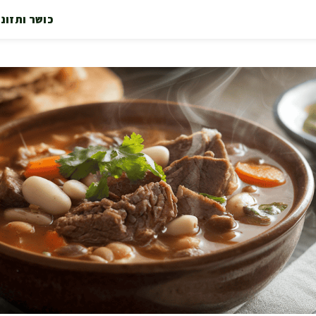
כושר ותזונ