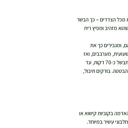
ת מכל הצדדים – כך הבשר
הוא מזהיב ומפיץ ריח
ם, ומגבירים כך את
עועית, מערבבים, ואז
מוסיפים את המים והחוויאג'. מביאים לרתיחה, מנמיכים לאש קטנה ונותנים למרק להתבשל כ-70 דקות, עד
 האדמה או הבטטה. בודקים תיבול,
אדמה בקוביות קישוא או
השעועית ל-2 כוסות – תקבלו מרק חלבוני עשיר במיוחד.