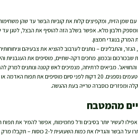
עם שמן הזית, ומקפיצים קלות את קוביות הבשר עד שהן משחימו
ומספק חלבון מלא. אפשר בשלב הזה להוסיף את הבצל, לטגן עד ש
המרק בנוגדי חמצון.
הגזר, והתבלינים – נותנים לערבוב להוציא את צבעיהם וניחוחותיה
 שבכורכום ובכמון. מחכים דקה-שתיים, מוסיפים את העגבניות והש
שהשעועית רכה והטעמים נספגים. 20 דקות לפני סיום מוסיפים את תפוח
לה ומפזרים כוסברה טרייה בעת ההגשה.
יים מהמטבח
פילו לעשיר יותר בסיבים ודל פחמימות, אפשר להמיר את תפוח ה
בדלעת. לשימוש טבעוני, ותרו על הבשר והגדילו את כמות 