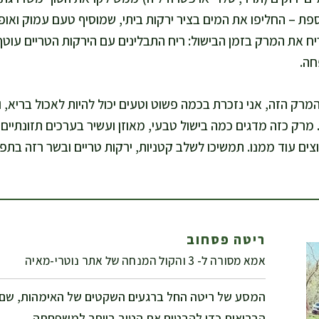
ספת – החליפו את המים בציר ירקות ביתי, שמוסיף טעם עמוק ואופי
יח את המרק בזמן הבישול: ריח התבלינים עם הירקות הטריים עוט
חה.
רק הזה, אני נזכרת בכמה פשוט וטעים יכול להיות לאכול בריא, ו
 מרק כזה מדגים כמה בישול טבעי, מאוזן ועשיר בערכים תזונתיים
צים עוד ממנו. תמשיכו לשלב קטניות, ירקות טריים ובשר רזה בתפרי
ריטה פסחוב
אמא מסורה ל- 3 והקול המנחה של אתר נוטרי-מאיה
המסע של ריטה החל ברגעים השקטים של האימהות, שם
הבריאות כדי להבטיח את הטוב ביותר למשפחתה.