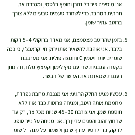
אני מוסיפה ציר דל נתרן וחומץ בלסמי, ומגרדת את
תחתית המחבת כדי לשחרר טעמים טבעיים ללא צורך
ברוטב עתיר שומן.
בזמן שהרוטב מצטמצם, אני מאדה ברוקולי 4–5 דקות
בלבד. אני אוהבת להשאיר אותו ירוק חי וקראנצ’י, כי ככה
שומרים יותר ויטמין C וחומצה פולית. אני מערבבת
בקערה עגבניות שרי עם מיץ לימון וקמצוץ מלח, וזה נותן
רעננות שמאזנת את העושר של הבשר.
עכשיו מגיע החלק החגיגי: אני מנגבת מחבת נפרדת,
מחממת אותה היטב, ומניחה פרוסות כבד אווז ללא
תוספת שמן. אני צורבת 30–45 שניות מכל צד, רק עד
שהחוץ זהוב והפנים עדיין רך. אני מניחה על נייר סופג
לדקה, כדי להסיר עודף שומן ולשמור על מנה דל שומן