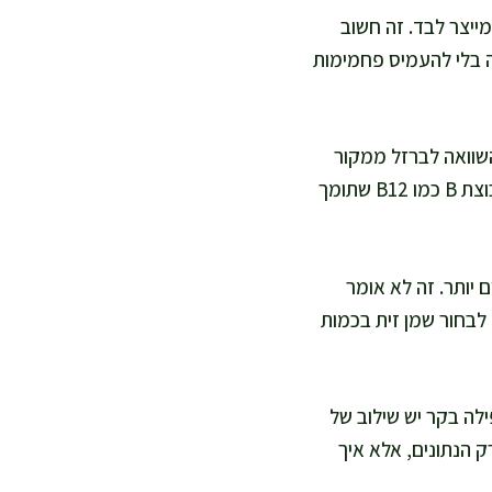
ייצר לבד. זה חשוב
 בלי להעמיס פחמימות
 שנספג היטב בגוף בהשוואה לברזל ממקור
צמחי. יחד עם הברזל מגיעים גם אבץ, שחשוב למערכת החיסון ולתהליכי ריפוי, וויטמינים מקבוצת B כמו B12 שתומך
 יותר. זה לא אומר
 לבחור שמן זית בכמות
ילה בקר יש שילוב של
ק הנתונים, אלא איך