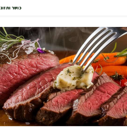
כושר ותזונ