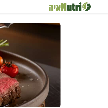
דלג
תוכן