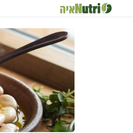
דלג
תוכן