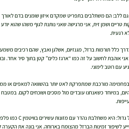
 גם ללב: הם משתלבים בתפריט שמקדם איזון שומנים בדם לאורך 
 טריים ושמן זית, אני מרגישה שאני נותנת לגוף משהו שהוא יודע 
א רגעית.
רך כלל תורמות ברזל, מגנזיום, אשלגן ואבץ, שהם רכיבים משמעו
אני אוהבת לחשוב על זה כמו “ארגז כלים” קטן בתוך סיר אחד. ובו
ע עם רוטב לימוני.
פחמימה מורכבת שמתפרקת לאט יותר בהשוואה למאפים או ממת
יום, במיוחד כשאנחנו עובדים מול מסכים ושוכחים לקום. במטבח ש
יפות.
עוד יתרון קטן שעושה הבדל גדול: 
ייע לשיפור זמינות הברזל מהצומח בארוחה. אני בונה את הקערה ל