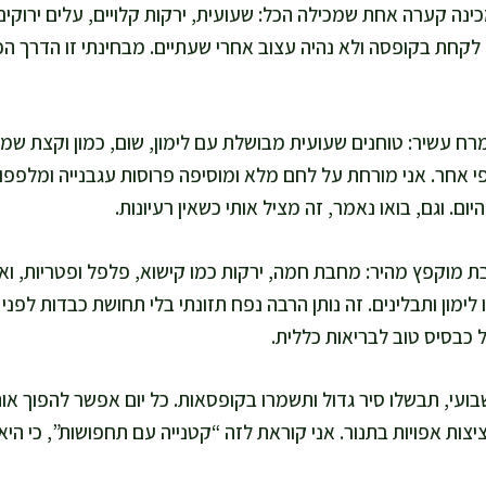
כינה קערה אחת שמכילה הכל: שעועית, ירקות קלויים, עלים ירוקים,
ח לקחת בקופסה ולא נהיה עצוב אחרי שעתיים. מבחינתי זו הדרך ה
ח עשיר: טוחנים שעועית מבושלת עם לימון, שום, כמון וקצת שמן
 אחר. אני מורחת על לחם מלא ומוסיפה פרוסות עגבנייה ומלפפון,
. וגם, בואו נאמר, זה מציל אותי כשאין רעיונות.
ת מוקפץ מהיר: מחבת חמה, ירקות כמו קישוא, פלפל ופטריות, וא
 לימון ותבלינים. זה נותן הרבה נפח תזונתי בלי תחושת כבדות לפני 
 כבסיס טוב לבריאות כללית.
ועי, תבשלו סיר גדול ותשמרו בקופסאות. כל יום אפשר להפוך או
יצות אפויות בתנור. אני קוראת לזה “קטנייה עם תחפושות”, כי 