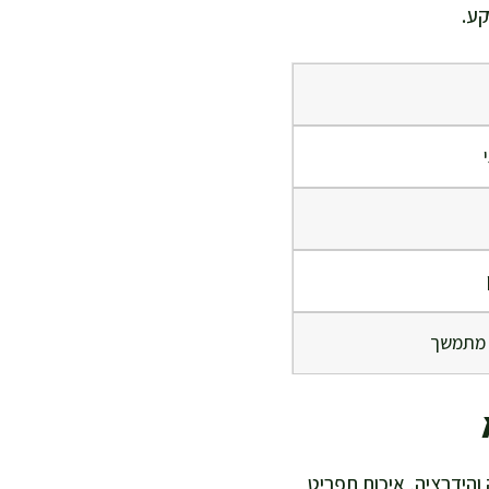
קע.
י מתמשך
והידרציה, איכות תפריט