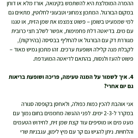
ההמרה המומלצת היא להשתמש בקינואה, אורז מלא או דוחן
במקום הבורגול. המתכון צמחוני וטבעוני לחלוטין, מתאים גם
למי שממעיט בשומן – פשוט צמצמו את שמן הזית, או טגנו
עם מים. בדיאטה דלת פחמימות, אפשר לשלב חצי כרובית
מגוררת דק עם הבורגול או להחליף בבסיסה (בהירקות),
לקבלת מנה קלילה ושופעת ערכים. זהו מתכון גמיש מאוד –
פשוט להעז ולנסות, בהתאם לדיאטה המועדפת.
4. איך לשמור על המנה טעימה, פריכה ושופעת בריאות
גם יום אחרי?
אני אוהבת להכין כמות כפולה, ולאחסן בקופסה סגורה
במקרר ל-2-3 ימים. לפני ההגשה מחממים בחום נמוך עם
מעט מים או מוסיפים עוד קצת שמן זית, לחידוש הטעמים
והלחויות. ניתן להגיש גם קר עם מיץ לימון, עגבניות שרי