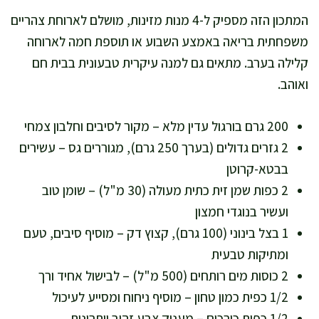
המתכון הזה מספיק ל-4 מנות מזינות, מושלם לארוחת צהריים
משפחתית בריאה באמצע השבוע או תוספת חמה לארוחה
קלילה בערב. מתאים גם למנה עיקרית טבעונית בבית חם
ואוהב.
200 גרם בורגול עדין מלא – מקור לסיבים וחלבון צמחי
2 גזרים גדולים (בערך 250 גרם), מגוררים גס – עשירים
בבטא-קרוטן
2 כפות שמן זית כתית מעולה (30 מ"ל) – שומן טוב
ועשיר בנוגדי חמצון
1 בצל בינוני (100 גרם), קצוץ דק – מוסיף סיבים, טעם
ומתיקות טבעית
2 כוסות מים רותחים (500 מ"ל) – לבישול אחיד ורך
1/2 כפית כמון טחון – מוסיף ניחוח ומסייע לעיכול
1/2 כפית כורכום – מעניק צבע זהוב ויתרונות