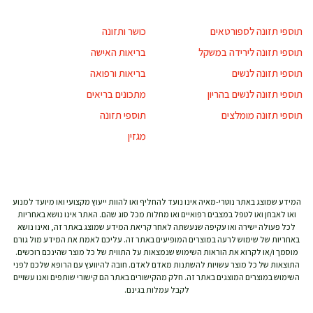
תוספי תזונה לספורטאים
כושר ותזונה
תוספי תזונה לירידה במשקל
בריאות האישה
תוספי תזונה לנשים
בריאות ורפואה
תוספי תזונה לנשים בהריון
מתכונים בריאים
תוספי תזונה מומלצים
תוספי תזונה
מגזין
המידע שמוצג באתר נוטרי-מאיה אינו נועד להחליף ואו להוות ייעוץ מקצועי ואו מיועד למנוע
ואו לאבחן ואו לטפל במצבים רפואיים ואו מחלות מכל סוג שהם. האתר אינו נושא באחריות
לכל פעולה ישירה ואו עקיפה שנעשתה לאחר קריאת המידע שמוצג באתר זה, ואינו נושא
באחריות של שימוש לרעה במוצרים המופיעים באתר זה. עליכם לאמת את המידע מול גורם
מוסמך ו/או לקרוא את הוראות השימוש שנמצאות על התווית של כל מוצר שהינכם רוכשים.
התוצאות של כל מוצר עשויות להשתנות מאדם לאדם. חובה להיוועץ עם הרופא שלכם לפני
השימוש במוצרים המוצגים באתר זה. חלק מהקישורים באתר הם קישורי שותפים ואנו עשויים
לקבל עמלות בגינם.