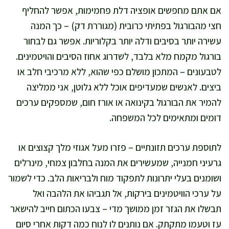
אם אתם מחפשים אופציה דלת פחמימות, אפשר להחליף
חצי מהבורגול בפתיתי כרובית (מגוררת דק) – כך המנה
עשירה יותר בסיבים ודלה יותר בקלוריות. אפשר גם לבחור
בורגול מקמח מלא בלבד, לשדרוג אחוז הסיבים והויטמינים.
לטבעונים – המתכון מושלם כפי שהוא, ללא מרכיבי חלב או
ביצים. לאנשים שמעדיפים אוכל ללא גלוטן, אני ממליצה
להמיר את הבורגול בקינואה או אורז חום, שמספקים ערכים
דומים ומתאימים לכל המשפחה.
לתוספת ערכים תזונתיים – פזרו מעל אגוזי מלך קצוצים או
גרעיני חמנייה, שמעשירים את המנה בחלבון צמחי, מינרלים
ושומנים בעלי יתרונות לתפקוד מוח ולבריאות הלב. כדי לשמור
על ערכי הוויטמינים בירקות, אל תגביהו את הלהבה ואל
תבשלו את הגזר זמן ממושך מדי – צבעו הכתום חייב להישאר
עז וטעמו מתקתק. אם נותנים לו לנוח כמה דקות אחרי סיום