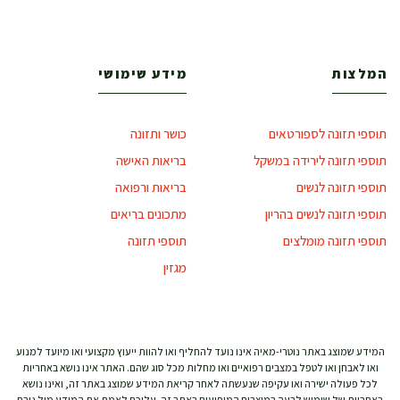
המלצות
מידע שימושי
תוספי תזונה לספורטאים
כושר ותזונה
תוספי תזונה לירידה במשקל
בריאות האישה
תוספי תזונה לנשים
בריאות ורפואה
תוספי תזונה לנשים בהריון
מתכונים בריאים
תוספי תזונה מומלצים
תוספי תזונה
מגזין
המידע שמוצג באתר נוטרי-מאיה אינו נועד להחליף ואו להוות ייעוץ מקצועי ואו מיועד למנוע
ואו לאבחן ואו לטפל במצבים רפואיים ואו מחלות מכל סוג שהם. האתר אינו נושא באחריות
לכל פעולה ישירה ואו עקיפה שנעשתה לאחר קריאת המידע שמוצג באתר זה, ואינו נושא
באחריות של שימוש לרעה במוצרים המופיעים באתר זה. עליכם לאמת את המידע מול גורם