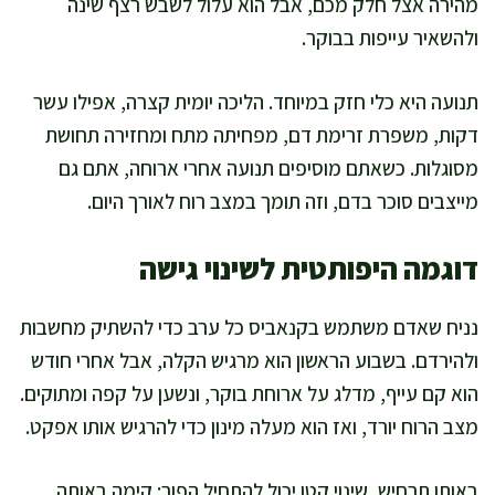
מהירה אצל חלק מכם, אבל הוא עלול לשבש רצף שינה
ולהשאיר עייפות בבוקר.
תנועה היא כלי חזק במיוחד. הליכה יומית קצרה, אפילו עשר
דקות, משפרת זרימת דם, מפחיתה מתח ומחזירה תחושת
מסוגלות. כשאתם מוסיפים תנועה אחרי ארוחה, אתם גם
מייצבים סוכר בדם, וזה תומך במצב רוח לאורך היום.
דוגמה היפותטית לשינוי גישה
נניח שאדם משתמש בקנאביס כל ערב כדי להשתיק מחשבות
ולהירדם. בשבוע הראשון הוא מרגיש הקלה, אבל אחרי חודש
הוא קם עייף, מדלג על ארוחת בוקר, ונשען על קפה ומתוקים.
מצב הרוח יורד, ואז הוא מעלה מינון כדי להרגיש אותו אפקט.
באותו תרחיש, שינוי קטן יכול להתחיל הפוך: קימה באותה