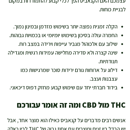
עצמכם האם הקנאביס הפך לכלי קבוע להתמודדות במקום
לבניית כוחות.
הקלה זמנית נפוצה יותר בשימוש מזדמן ובמינון נמוך.
החמרה עולה בסיכון בשימוש יומיומי או בכמויות גבוהות.
שילוב עם אלכוהול מגביר עייפות וירידה במצב רוח.
שינה קצרה ולא סדירה מחלישה עמידות רגשית ומגדילה
תנודתיות.
דילוג על ארוחות גורם ירידות סוכר שמרגישות כמו
עצבנות ועצב.
בידוד חברתי יחד עם שימוש קבוע מחזק דפוס דיכאוני.
THC מול CBD ומה זה אומר עבורכם
אנשים רבים מדברים על קנאביס כאילו הוא מוצר אחד, אבל
יש הבדל בין זנים ומוצרים עם אחוז גבוה של THC לבין כאלה