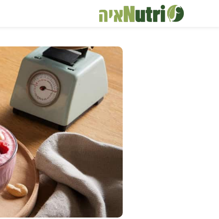
דלג
תוכן