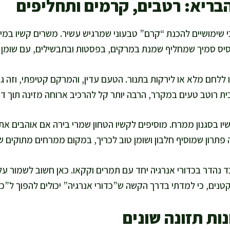
בריא: רטבים, קרמים ותחליפים
 שימושיים להכנת “קרם” טבעוני שמרגיש עשיר. משרים קשיו במים
סיס סמיך שמחליף שמנת במרקים, בפסטות ובתבשילים, עם שומן בלת
 ללחם מלא או לירקות בתנור. הטעם עדין, והמרקם קטיפתי, וזה גו
ת רוטב טעים במקרר, הרבה יותר קל להרכיב ארוחה מזינה תוך דק
יו בסגנון ממרח. מוסיפים לקשיו הטחון שמרי בירה אם אוהבים א
זה פתרון שמוסיף חלבון ושומן טוב לכריך, במקום ממרחים מתוקים ש
 נהדר בכדורי אנרגיה יחד עם תמרים וקקאו. כאן חשוב לשמור על מי
קטנים, כי למדתי בדרך הקשה ש”כדורי אנרגיה” יכולים להפוך ל”כד
ת תזונה שונים