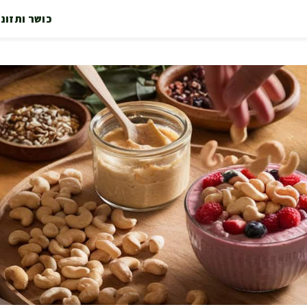
כושר ותזונ