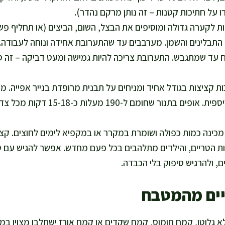
 על חתיכות קטנות – זה נותן מרקם נהדר).
ת לקערה גדולה ומוסיפים את הבצל, השום, הביצים (או תחליף פש
 התבלינים והשמן. מערבבים עד שהתערובת אחידה ונוחה לעבודה. א
עד שמתגבש. התערובת צריכה להיות גמישה ומעט דביקה – זה ס
בות קציצות בגודל אחיד ומניחים על תבנית מרופדת בנייר אפייה. 
לאפייה בריאה וקריספית. אופים בתנור שח
מכינה כמות כפולה ושומרת במקרר או במקפיא לימים לחוצים. 
ת הטריים, והילדים מתלהבים בכל פעם מחדש. אפשר להגיש עם טחינ
, ולהרגיש סיפוק בלי הכבדה.
יים מהמטבח
א גלוטן, קמח חומוס, קמח שקדים או קמח אורז ישתלבו מצוין במ