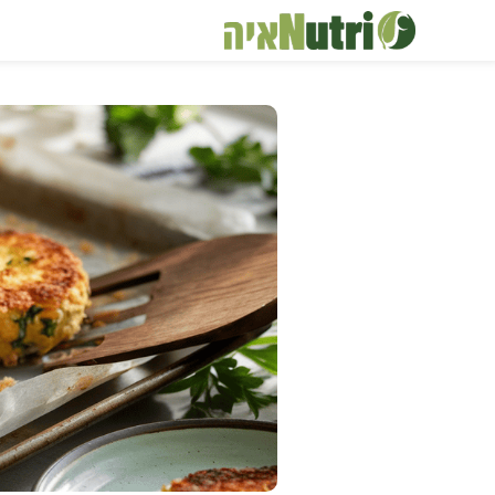
דלג
תוכן