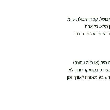
בושל. קמח שיבולת שועל
 מלא. כל אחת
ורז שומר על מרקם רך.
וט משתמשים בתערובת של 2 כפות פשתן טחון ששהה 10 דקות ב-4 כפות מים (או צ'יה טחונה)
 רק בקוואקר טחון. לא
 השובע נשמרת לאורך זמן