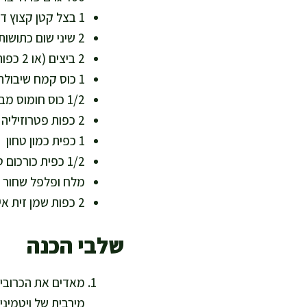
1 בצל קטן קצוץ דק (עשיר בנוגדי חמצון)
2 שיני שום כתושות (מחזקות מערכת חיסון ומוסיפות טעם טבעי)
2 ביצים (או 2 כפות זרעי פשתן טחונים מושרים ב-4 כפות מים לגרסה טבעונית, לשיפור חלבון צמחי וסיבים)
1 כוס קמח שיבולת שועל/קמח חומוס (למרקם עשיר, דל גלוטן, עשיר בחלבון וסיבים)
1/2 כוס חומוס מבושל/אפוי ומרוסק (תוספת חלבון וסיבים מעולים, דל שומן רווי)
2 כפות פטרוזיליה קצוצה (מלאת כלורופיל וויטמינים)
1 כפית כמון טחון
1/2 כפית כורכום טחון (נוגד דלקות טבעי)
מלח ופלפל שחור 
2 כפות שמן זית איכותי (לאפייה, מקור לשומן חד בלתי רווי בריא)
שלבי הכנה
מירבית של ויטמיני