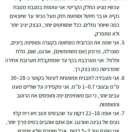
עכשיו מגיע החלק הקריטי: אני עוטפת במגבת מטבח
נקייה או בד חיתול וסוחטת חזק מעל הכיור עד שיוצאים
כמה שיותר נוזלים. ככל שסוחטים יותר, הבצק יציב יותר
ולא מתפרק.
אני שמה את הכרובית הסחוטה בקערה ומוסיפה ביצים,
מוצרלה, פרמזן (אם משתמשים), אורגנו, שום, מלח
ופלפל. אני מערבבת בכף עד שמתקבלת תערובת אחידה
שמרגישה כמו בצק רך.
אני מעבירה לתבנית ומשטחת לעיגול בקוטר כ-28–30
ס"מ ובעובי 0.7–1 ס"מ. אני מקפידה על שוליים מעט
עבים יותר, כי הם משחימים יפה ותופסים את הרוטב
והתוספות.
אני אופה 18–22 דקות עד שהבסיס זהוב ויש ריח קלוי
נעים של גבינה ואורגנו. אם אתם אוהבים בסיס פריך יותר,
אני נותנת עוד 3–5 דקות, אבל שומרת שלא יתייבש.