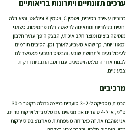
ערכים תזונתיים ויתרונות בריאותיים
כרובית עשירה בסיבים, ויטמין C, ויטמין K ופולאט, והיא דלה
יחסית בקלוריות ומתאימה לדיאטה דלת פחמימות. כשאני
מוסיפה ביצים ומוצר חלב איכותי, הבצק הופך עתיר חלבון
ומאוזן יותר, כך שהוא משביע לאורך זמן. הסיבים תורמים
לעיכול נעים ולתחושת שובע, והבסיס הטבעי מאפשר לנו
לבנות ארוחה מלאה ויטמינים עם רוטב ועגבניות וירקות
צבעוניים.
מרכיבים
הכמות מספיקה ל-2–3 סועדים כפיצה גדולה בקוטר כ-30
ס"מ, או ל-4 סועדים אם מגישים עם סלט גדול וירקות טריים.
אני אוהבת את זה כארוחה משפחתית מאוזנת: בסיס ירקות
מזין, תוספות חלבון, והרבה צבע בצלחת.