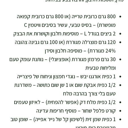
800 גרם כרובית טרייה (או 800 גרם כרובית קפואה
מופשרת) – בסיס טבעי, עשיר בסיבים וויטמין C
2 ביצים בגודל L – מוסיפות חלבון וקושרות את הבצק
120 גרם מוצרלה מגוררת (או 100 גרם גבינה צהובה
24% מגוררת) – מוסיפה חלבון וסידן
30 גרם פרמזן מגוררת (אופציונלי) – נותנת עומק טעם
ומליחות טבעית
1 כפית אורגנו יבש – נוגדי חמצון וניחוח של פיצרייה
1/2 כפית אבקת שום או 1 שן שום כתושה – משדרגת
טעם בלי צורך בהרבה מלח
1/2 כפית מלח דק (אפשר להפחית) – לאיזון טעמים
קורט פלפל שחור – מוסיף חריפות עדינה
1 כפית שמן זית (לשימון קל של נייר אפייה) – שומן טוב
מהמטבח הים-תיכוני