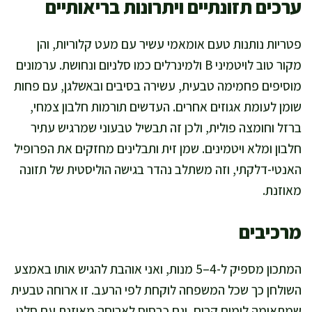
ערכים תזונתיים ויתרונות בריאותיים
פטריות נותנות טעם אומאמי עשיר עם מעט קלוריות, והן
מקור טוב לויטמיני B ולמינרלים כמו סלניום ונחושת. ערמונים
מוסיפים פחמימה טבעית, עשירה בסיבים ובאשלגן, עם פחות
שומן לעומת אגוזים אחרים. העדשים תורמות חלבון צמחי,
ברזל וחומצה פולית, ולכן זה תבשיל טבעוני שמרגיש עתיר
חלבון ומלא ויטמינים. שמן זית ותבלינים מחזקים את הפרופיל
האנטי-דלקתי, וזה משתלב נהדר בגישה הוליסטית של תזונה
מאוזנת.
מרכיבים
המתכון מספיק ל-4–5 מנות, ואני אוהבת להגיש אותו באמצע
השולחן כך שכל המשפחה לוקחת לפי הרעב. זו ארוחה טבעית
שמתאימה לימים קרים, וגם כבסיס לארוחה מאוזנת עם סלט