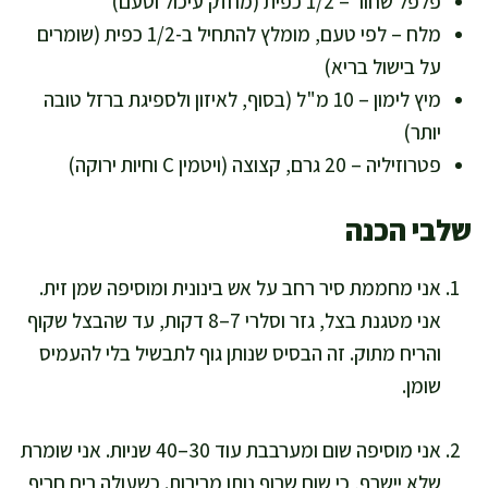
פלפל שחור – 1/2 כפית (מחזק עיכול וטעם)
מלח – לפי טעם, מומלץ להתחיל ב-1/2 כפית (שומרים
על בישול בריא)
מיץ לימון – 10 מ"ל (בסוף, לאיזון ולספיגת ברזל טובה
יותר)
פטרוזיליה – 20 גרם, קצוצה (ויטמין C וחיות ירוקה)
שלבי הכנה
אני מחממת סיר רחב על אש בינונית ומוסיפה שמן זית.
אני מטגנת בצל, גזר וסלרי 7–8 דקות, עד שהבצל שקוף
והריח מתוק. זה הבסיס שנותן גוף לתבשיל בלי להעמיס
שומן.
אני מוסיפה שום ומערבבת עוד 30–40 שניות. אני שומרת
שלא יישרף, כי שום שרוף נותן מרירות. כשעולה ריח חריף