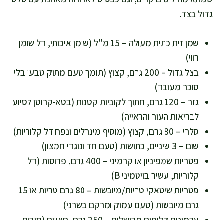
גדול בצד.
שמן זית כתית מעולה – 15 מ"ל (שומן איכותי, דל שומן
רווי)
בצל גדול – 200 גרם, קצוץ (תומך טעם מתוק טבעי בלי
סוכר מעובד)
גזר – 120 גרם, חתוך לקוביות קטנות (בטא-קרוטן לסיוע
לבריאות העור והראייה)
סלרי – 80 גרם, קצוץ (מוסיף מינרלים ונפח דל קלוריות)
שום – 3 שיניים, כתושות (טעם חד ונוגדי חמצון)
פטריות שמפיניון או קרמיני – 400 גרם, פרוסות (דל
קלוריות, עשיר בויטמיני B)
פטריות שיטאקי טריות/מיובשות – 80 גרם טריות או 15
גרם מיובשות (טעם עמוק ומרקם בשרני)
ערמונים קלופים מבושלים – 250 גרם, חצויים (סיבים