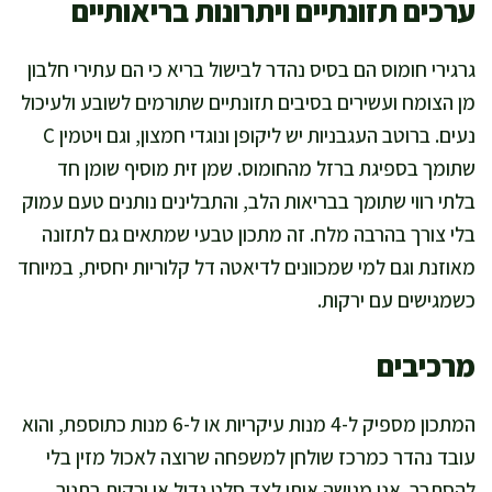
ערכים תזונתיים ויתרונות בריאותיים
גרגירי חומוס הם בסיס נהדר לבישול בריא כי הם עתירי חלבון
מן הצומח ועשירים בסיבים תזונתיים שתורמים לשובע ולעיכול
נעים. ברוטב העגבניות יש ליקופן ונוגדי חמצון, וגם ויטמין C
שתומך בספיגת ברזל מהחומוס. שמן זית מוסיף שומן חד
בלתי רווי שתומך בבריאות הלב, והתבלינים נותנים טעם עמוק
בלי צורך בהרבה מלח. זה מתכון טבעי שמתאים גם לתזונה
מאוזנת וגם למי שמכוונים לדיאטה דל קלוריות יחסית, במיוחד
כשמגישים עם ירקות.
מרכיבים
המתכון מספיק ל-4 מנות עיקריות או ל-6 מנות כתוספת, והוא
עובד נהדר כמרכז שולחן למשפחה שרוצה לאכול מזין בלי
להסתבך. אני מגישה אותו לצד סלט גדול או ירקות בתנור,