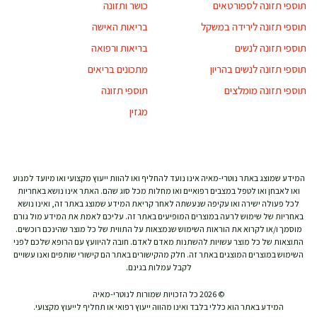
תוספי תזונה לספורטאים
כושר ותזונה
תוספי תזונה לירידה במשקל
בריאות האישה
תוספי תזונה לנשים
בריאות ורפואה
תוספי תזונה לנשים בהריון
מתכונים בריאים
תוספי תזונה מומלצים
תוספי תזונה
מגזין
המידע שמוצג באתר נוטרי-מאיה אינו נועד להחליף ואו להוות ייעוץ מקצועי ואו מיועד למנוע
ואו לאבחן ואו לטפל במצבים רפואיים ואו מחלות מכל סוג שהם. האתר אינו נושא באחריות
לכל פעולה ישירה ואו עקיפה שנעשתה לאחר קריאת המידע שמוצג באתר זה, ואינו נושא
באחריות של שימוש לרעה במוצרים המופיעים באתר זה. עליכם לאמת את המידע מול גורם
מוסמך ו/או לקרוא את הוראות השימוש שנמצאות על התווית של כל מוצר שהינכם רוכשים.
התוצאות של כל מוצר עשויות להשתנות מאדם לאדם. חובה להיוועץ עם הרופא שלכם לפני
השימוש במוצרים המוצגים באתר זה. חלק מהקישורים באתר הם קישורי שותפים ואנו עשויים
לקבל עמלות בגינם.
© 2026 כל הזכויות שמורות לנוטרי-מאיה
המידע באתר הוא כללי בלבד ואינו מהווה ייעוץ רפואי או תחליף לייעוץ מקצועי.