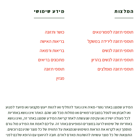
המלצות
מידע שימושי
תוספי תזונה לספורטאים
כושר ותזונה
תוספי תזונה לירידה במשקל
בריאות האישה
תוספי תזונה לנשים
בריאות ורפואה
תוספי תזונה לנשים בהריון
מתכונים בריאים
תוספי תזונה מומלצים
תוספי תזונה
מגזין
המידע שמוצג באתר נוטרי-מאיה אינו נועד להחליף ואו להוות ייעוץ מקצועי ואו מיועד למנוע
ואו לאבחן ואו לטפל במצבים רפואיים ואו מחלות מכל סוג שהם. האתר אינו נושא באחריות
לכל פעולה ישירה ואו עקיפה שנעשתה לאחר קריאת המידע שמוצג באתר זה, ואינו נושא
באחריות של שימוש לרעה במוצרים המופיעים באתר זה. עליכם לאמת את המידע מול גורם
מוסמך ו/או לקרוא את הוראות השימוש שנמצאות על התווית של כל מוצר שהינכם רוכשים.
התוצאות של כל מוצר עשויות להשתנות מאדם לאדם. חובה להיוועץ עם הרופא שלכם לפני