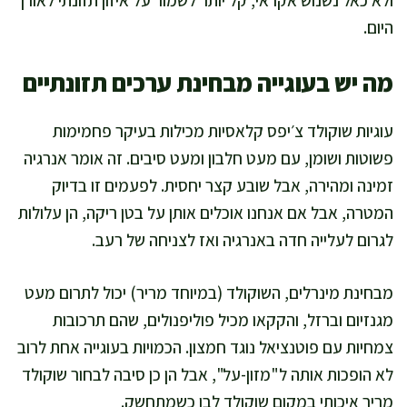
ולא כאל נשנוש אקראי, קל יותר לשמור על איזון תזונתי לאורך
היום.
מה יש בעוגייה מבחינת ערכים תזונתיים
עוגיות שוקולד צ׳יפס קלאסיות מכילות בעיקר פחמימות
פשוטות ושומן, עם מעט חלבון ומעט סיבים. זה אומר אנרגיה
זמינה ומהירה, אבל שובע קצר יחסית. לפעמים זו בדיוק
המטרה, אבל אם אנחנו אוכלים אותן על בטן ריקה, הן עלולות
לגרום לעלייה חדה באנרגיה ואז לצניחה של רעב.
מבחינת מינרלים, השוקולד (במיוחד מריר) יכול לתרום מעט
מגנזיום וברזל, והקקאו מכיל פוליפנולים, שהם תרכובות
צמחיות עם פוטנציאל נוגד חמצון. הכמויות בעוגייה אחת לרוב
לא הופכות אותה ל"מזון-על", אבל הן כן סיבה לבחור שוקולד
מריר איכותי במקום שוקולד לבן כשמתחשק.