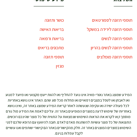
תוספי תזונה לספורטאים
כושר ותזונה
תוספי תזונה לירידה במשקל
בריאות האישה
תוספי תזונה לנשים
בריאות ורפואה
תוספי תזונה לנשים בהריון
מתכונים בריאים
תוספי תזונה מומלצים
תוספי תזונה
מגזין
המידע שמוצג באתר נוטרי-מאיה אינו נועד להחליף ואו להוות ייעוץ מקצועי ואו מיועד למנוע
ואו לאבחן ואו לטפל במצבים רפואיים ואו מחלות מכל סוג שהם. האתר אינו נושא באחריות
לכל פעולה ישירה ואו עקיפה שנעשתה לאחר קריאת המידע שמוצג באתר זה, ואינו נושא
באחריות של שימוש לרעה במוצרים המופיעים באתר זה. עליכם לאמת את המידע מול גורם
מוסמך ו/או לקרוא את הוראות השימוש שנמצאות על התווית של כל מוצר שהינכם רוכשים.
התוצאות של כל מוצר עשויות להשתנות מאדם לאדם. חובה להיוועץ עם הרופא שלכם לפני
השימוש במוצרים המוצגים באתר זה. חלק מהקישורים באתר הם קישורי שותפים ואנו עשויים
לקבל עמלות בגינם.