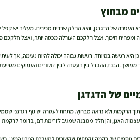
ם מבחוץ
א העטרה של הדגדגן, והיא החלק שרבים מכירים. מעליה יש קפל 
ה ומפחית חיכוך. אצל חלקכם העורלה מכסה יותר, ואצל חלקכם פחות
היא רגישה במיוחד. רגישות גבוהה יכולה להיות נעימה, אך לעיתים
 ממושך. הבנת ההבדל בין העטרה לבין האזורים העמוקים מסייעת לד
יים של הדגדגן
תוך הרקמות ולא נראה מבחוץ. מתחת לעטרה יש גוף דגדגני שממ
לעצמות האגן, והן חלק ממבנה שמגיב לזרימת דם, בדומה לרקמת 
ים נוספים של רקמה זקפתית שקשורים למערכת הגירוי המיני. כשי