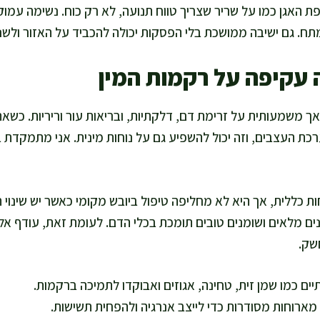
 האגן כמו על שריר שצריך טווח תנועה, לא רק כוח. נשימה עמוק
 מתח. גם ישיבה ממושכת בלי הפסקות יכולה להכביד על האזור ולשנ
 עקיפה על רקמות המין
 משמעותית על זרימת דם, דלקתיות, ובריאות עור וריריות. כשאת
כת העצבים, וזה יכול להשפיע גם על נוחות מינית. אני מתמקדת 
כללית, אך היא לא מחליפה טיפול ביובש מקומי כאשר יש שינוי הו
נים מלאים ושומנים טובים תומכת בכלי הדם. לעומת זאת, עודף אלכ
שק.
יים כמו שמן זית, טחינה, אגוזים ואבוקדו לתמיכה ברקמות.
מארוחות מסודרות כדי לייצב אנרגיה ולהפחית תשישות.