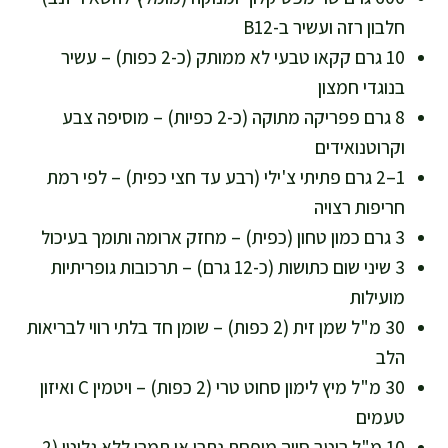
חלבון רזה ועשיר ב-B12
10 גרם קקאו טבעי לא ממותק (כ-2 כפות) – עשיר
בנוגדי חמצון
8 גרם פפריקה מתוקה (כ-2 כפיות) – מוסיפה צבע
וקרוטנואידים
1–2 גרם פתיתי צ'ילי (רבע עד חצי כפית) – לפי רמת
חריפות רצויה
3 גרם כמון טחון (כפית) – מחזק ארומה ותומך בעיכול
3 שיני שום כתושות (כ-12 גרם) – תרכובות גופריתיות
מועילות
30 מ"ל שמן זית (2 כפות) – שומן חד בלתי רווי לבריאות
הלב
30 מ"ל מיץ לימון סחוט טרי (2 כפות) – ויטמין C ואיזון
טעמים
10 מ"ל רוטב סויה מופחת נתרן או תמרי ללא גלוטן (2