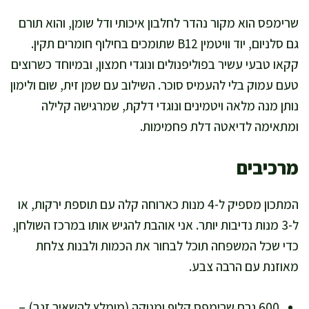
שרימפס הוא מקור נהדר לחלבון איכותי ודל שומן, והוא תורם
גם סלניום, יוד וויטמין B12 שתומכים בחילוף חומרים תקין.
קקאו טבעי עשיר בפוליפנולים ונוגדי חמצון, ובמיוחד כשרוצים
טעם עמוק בלי להעמיס סוכר. השילוב עם שמן זית, שום ולימון
נותן מנה מלאה ויטמינים ונוגדי דלקת, שמרגישה קלילה
ומתאימה לדיאטה דלת פחמימות.
מרכיבים
המתכון מספיק ל-4 מנות כארוחה קלה עם תוספת ירקות, או
ל-3 מנות נדיבות יותר. אני אוהבת להגיש אותו במרכז השולחן,
כדי שכל המשפחה תוכל לבחור את הכמות ולבנות צלחת
מאוזנת עם הרבה צבע.
600 גרם שרימפס קלוף ומנוקה (מומלץ להשאיר זנב) –