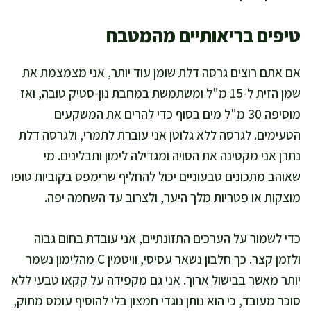
טיפים בריאותיים מהמטבח
אם אתם רוצים גרסה דלת שומן עוד יותר, אני מצמצמת את
שמן הזית ל-15 מ"ל ומשתמשת במחבת נון-סטיק טובה, ואז
מוסיפה 30 מ"ל מים בסוף כדי להרים את המשקעים
הטעימים. לגרסה ללא גלוטן אני עוברת לתמרי, ולגרסה דלת
נתרן אני מקטינה את הסויה ומגדילה לימון ותבלינים. מי
שאוהב מתכונים טבעוניים יכול להחליף שרימפס בקוביות טופו
מוצקות או פטריות מלך היער, ולצרוב עד השחמה יפה.
כדי לשמור על הערכים התזונתיים, אני עובדת בחום גבוה
ולזמן קצר. כך חלבון נשאר עסיסי, וויטמין C מהלימון נשמר
יותר מאשר בבישול ארוך. אני גם מקפידה על קקאו טבעי ללא
סוכר מעובד, כי הוא נותן נוגדי חמצון בלי להוסיף עומס מתוק,