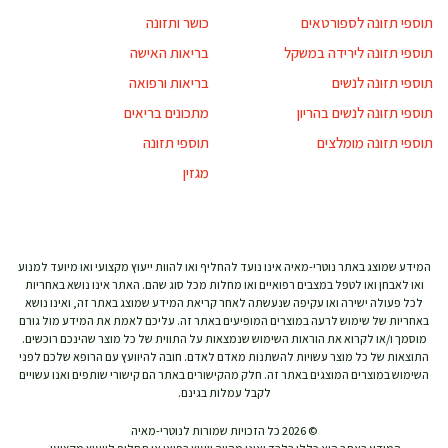
תוספי תזונה לספורטאים
כושר ותזונה
תוספי תזונה לירידה במשקל
בריאות האישה
תוספי תזונה לנשים
בריאות ורפואה
תוספי תזונה לנשים בהריון
מתכונים בריאים
תוספי תזונה מומלצים
תוספי תזונה
מגזין
המידע שמוצג באתר נוטרי-מאיה אינו נועד להחליף ואו להוות ייעוץ מקצועי ואו מיועד למנוע
ואו לאבחן ואו לטפל במצבים רפואיים ואו מחלות מכל סוג שהם. האתר אינו נושא באחריות
לכל פעולה ישירה ואו עקיפה שנעשתה לאחר קריאת המידע שמוצג באתר זה, ואינו נושא
באחריות של שימוש לרעה במוצרים המופיעים באתר זה. עליכם לאמת את המידע מול גורם
מוסמך ו/או לקרוא את הוראות השימוש שנמצאות על התווית של כל מוצר שהינכם רוכשים.
התוצאות של כל מוצר עשויות להשתנות מאדם לאדם. חובה להיוועץ עם הרופא שלכם לפני
השימוש במוצרים המוצגים באתר זה. חלק מהקישורים באתר הם קישורי שותפים ואנו עשויים
לקבל עמלות בגינם.
© 2026 כל הזכויות שמורות לנוטרי-מאיה