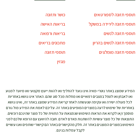
תוספי תזונה לספורטאים
כושר ותזונה
תוספי תזונה לירידה במשקל
בריאות האישה
תוספי תזונה לנשים
בריאות ורפואה
תוספי תזונה לנשים בהריון
מתכונים בריאים
תוספי תזונה מומלצים
תוספי תזונה
מגזין
המידע שמוצג באתר נוטרי-מאיה אינו נועד להחליף ואו להוות ייעוץ מקצועי ואו מיועד למנוע
ואו לאבחן ואו לטפל במצבים רפואיים ואו מחלות מכל סוג שהם. האתר אינו נושא באחריות
לכל פעולה ישירה ואו עקיפה שנעשתה לאחר קריאת המידע שמוצג באתר זה, ואינו נושא
באחריות של שימוש לרעה במוצרים המופיעים באתר זה. עליכם לאמת את המידע מול גורם
מוסמך ו/או לקרוא את הוראות השימוש שנמצאות על התווית של כל מוצר שהינכם רוכשים.
התוצאות של כל מוצר עשויות להשתנות מאדם לאדם. חובה להיוועץ עם הרופא שלכם לפני
השימוש במוצרים המוצגים באתר זה. חלק מהקישורים באתר הם קישורי שותפים ואנו עשויים
לקבל עמלות בגינם.