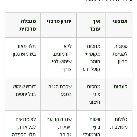
אמצעי
איך
יתרון מרכזי
מגבלה
עובד
מרכזית
ספוגית
מחסום
ללא
תלוי מאוד
למניעת
מקומי +
הורמונים,
בשימוש נכון
הריון
חומר
שימוש לפי
קוטל זרע
צורך
קונדום
מחסום
שכבת הגנה
דורש שימוש
פיזי
במגע
בכל יחסים
חיצוני
גלולות
וויסות
שגרה קבועה
לא מתאים
משולבות
ביוץ
ויעילות
לכל אחד,
הורמונלי
גבוהה
תלוי הקפדה