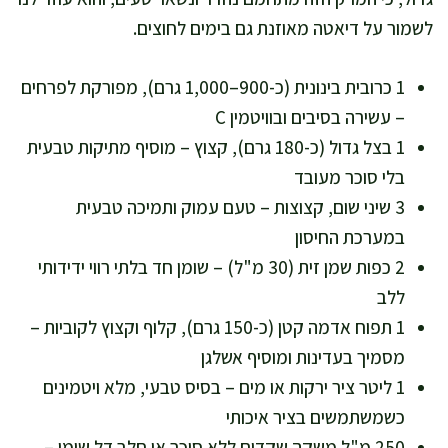
לשמור על דיאטה מאוזנת גם בימים לחוצים.
1 כרובית בינונית (כ-900–1,000 גרם), מפורקת לפרחים
– עשירה בסיבים ובוויטמין C
1 בצל גדול (כ-180 גרם), קצוץ – מוסיף מתיקות טבעית
בלי סוכר מעובד
3 שיני שום, קצוצות – טעם עמוק ותמיכה טבעית
במערכת החיסון
2 כפות שמן זית (30 מ"ל) – שומן חד בלתי רווי ידידותי
ללב
1 תפוח אדמה קטן (כ-150 גרם), קלוף וקצוץ לקוביות –
מסמיך בעדינות ומוסיף אשלגן
1 ליטר ציר ירקות או מים – בסיס טבעי, מלא ויטמינים
כשמשתמשים בציר איכותי
250 מ"ל משקה שקדים ללא סוכר או חלב דל שומן –