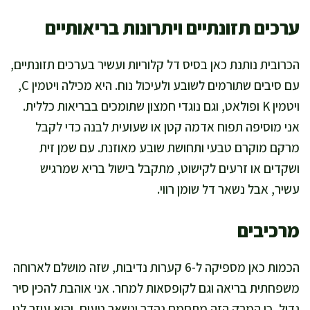
ערכים תזונתיים ויתרונות בריאותיים
הכרובית נותנת כאן בסיס דל קלוריות ועשיר בערכים תזונתיים,
עם סיבים שתורמים לשובע ולעיכול נוח. היא מכילה ויטמין C,
ויטמין K ופולאט, וגם נוגדי חמצון שתומכים בבריאות כללית.
אני מוסיפה תפוח אדמה קטן או שעועית לבנה כדי לקבל
מרקם מוקרם טבעי ותחושת שובע מאוזנת. עם שמן זית
ושקדים או זרעים לקישוט, מתקבל בישול בריא שמרגיש
עשיר, אבל נשאר דל שומן רווי.
מרכיבים
הכמות כאן מספיקה ל-6 קערות נדיבות, שזה מושלם לארוחה
משפחתית בריאה וגם לקופסאות למחר. אני אוהבת להכין סיר
גדול, כי המרק הזה מתחמם נהדר ונשאר טעים, והוא עוזר לנו