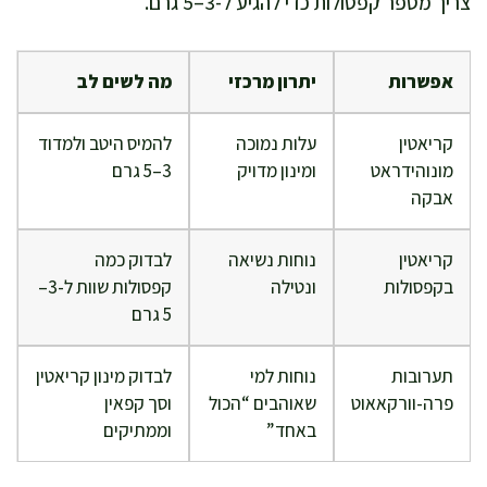
צריך מספר קפסולות כדי להגיע ל-3–5 גרם.
אפשרות
יתרון מרכזי
מה לשים לב
קריאטין
עלות נמוכה
להמיס היטב ולמדוד
מונוהידראט
ומינון מדויק
3–5 גרם
אבקה
קריאטין
נוחות נשיאה
לבדוק כמה
בקפסולות
ונטילה
קפסולות שוות ל-3–
5 גרם
תערובות
נוחות למי
לבדוק מינון קריאטין
פרה-וורקאאוט
שאוהבים “הכול
וסך קפאין
באחד”
וממתיקים