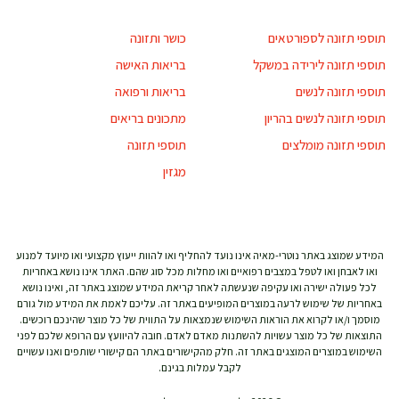
תוספי תזונה לספורטאים
כושר ותזונה
תוספי תזונה לירידה במשקל
בריאות האישה
תוספי תזונה לנשים
בריאות ורפואה
תוספי תזונה לנשים בהריון
מתכונים בריאים
תוספי תזונה מומלצים
תוספי תזונה
מגזין
המידע שמוצג באתר נוטרי-מאיה אינו נועד להחליף ואו להוות ייעוץ מקצועי ואו מיועד למנוע
ואו לאבחן ואו לטפל במצבים רפואיים ואו מחלות מכל סוג שהם. האתר אינו נושא באחריות
לכל פעולה ישירה ואו עקיפה שנעשתה לאחר קריאת המידע שמוצג באתר זה, ואינו נושא
באחריות של שימוש לרעה במוצרים המופיעים באתר זה. עליכם לאמת את המידע מול גורם
מוסמך ו/או לקרוא את הוראות השימוש שנמצאות על התווית של כל מוצר שהינכם רוכשים.
התוצאות של כל מוצר עשויות להשתנות מאדם לאדם. חובה להיוועץ עם הרופא שלכם לפני
השימוש במוצרים המוצגים באתר זה. חלק מהקישורים באתר הם קישורי שותפים ואנו עשויים
לקבל עמלות בגינם.