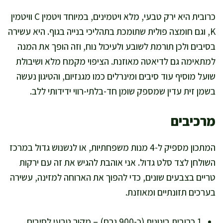
כרובית היא ירק טבעי, מלא ויטמינים, במיוחד ויטמין C וויטמין
K, וגם חומצה פולית שתומכת בתהליכי בנייה בגוף. היא עשירה
בסיבים ולכן תורמת לשובע ולעיכול נוח, וזה הופך את המנה
למתאימה גם לדיאטה מאוזנת. הציפוי מקמח מלא ושיבולת
שועל מוסיף עוד סיבים ומינרלים כמו מגנזיום, והטיגון נעשה
בשמן זית עדין שמספק שומן חד-בלתי-רווי ידידותי ללב.
מרכיבים
המתכון מספיק ל-4 מנות משפחתיות, או לנשנוש גדול במרכז
השולחן לצד סלט גדול. אני אוהבת להגיש את זה עם ירקות
טריים בצבעים שונים, כדי להפוך את הארוחה למזינה, עשירה
בערכים תזונתיים ומאוזנת.
1 כרובית בינונית (כ-900 גרם) – מקור טבעי לסיבים