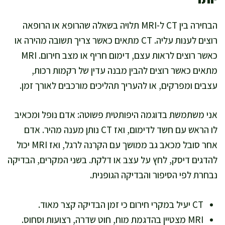
הבחירה בין CT ל-MRI תלויה בשאלה שהרופא או הרופאה
רוצים לענות עליה. CT מתאים כאשר צריך תשובה מהירה או
כאשר רוצים לראות עצם, דימום חריף או מצב חירום. MRI
מתאים כאשר רוצים להבין מבנה עדין של רקמות רכות,
עצבים ומפרקים, או להעריך תהליכים מורכבים לאורך זמן.
אני משתמשת בדוגמה היפותטית פשוטה: אדם נופל ומכאיב
לו הראש עם חשד לדימום, ואז CT נותן מענה מהיר. אדם
אחר סובל מכאב גב ממושך עם הקרנה לרגל, ואז MRI יכול
להדגים דיסק, לחץ על עצב או דלקת. בשני המקרים, הבדיקה
נבחרת לפי הסיפור והבדיקה הגופנית.
CT יעיל במקרי חירום כי זמן הבדיקה קצר מאוד.
MRI מצטיין בהדגמת מוח, חוט שדרה, רצועות וסחוס.