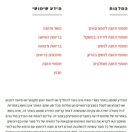
המלצות
מידע שימושי
תוספי תזונה לספורטאים
כושר ותזונה
תוספי תזונה לירידה במשקל
בריאות האישה
תוספי תזונה לנשים
בריאות ורפואה
תוספי תזונה לנשים בהריון
מתכונים בריאים
תוספי תזונה מומלצים
תוספי תזונה
מגזין
המידע שמוצג באתר נוטרי-מאיה אינו נועד להחליף ואו להוות ייעוץ מקצועי ואו מיועד למנוע
ואו לאבחן ואו לטפל במצבים רפואיים ואו מחלות מכל סוג שהם. האתר אינו נושא באחריות
לכל פעולה ישירה ואו עקיפה שנעשתה לאחר קריאת המידע שמוצג באתר זה, ואינו נושא
באחריות של שימוש לרעה במוצרים המופיעים באתר זה. עליכם לאמת את המידע מול גורם
מוסמך ו/או לקרוא את הוראות השימוש שנמצאות על התווית של כל מוצר שהינכם רוכשים.
התוצאות של כל מוצר עשויות להשתנות מאדם לאדם. חובה להיוועץ עם הרופא שלכם לפני
השימוש במוצרים המוצגים באתר זה. חלק מהקישורים באתר הם קישורי שותפים ואנו עשויים