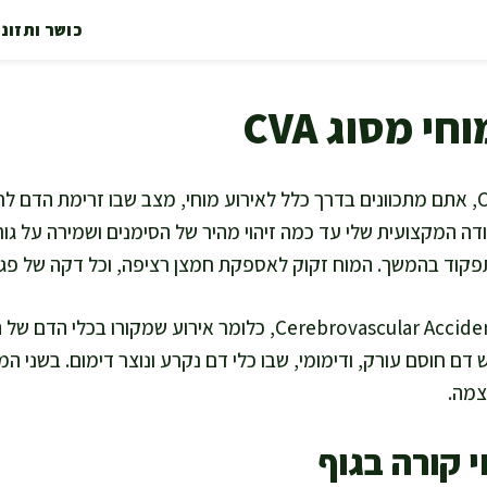
כושר ותזונ
י מסוג CVA
כשאתם שואלים מה זה CVA, אתם מתכוונים בדרך כלל לאירוע מוחי, מצב שבו זרימת
דה המקצועית שלי עד כמה זיהוי מהיר של הסימנים ושמירה על גורמי
תפקוד בהמשך. המוח זקוק לאספקת חמצן רציפה, וכל דקה של פג
CVA הוא קיצור נפוץ של Cerebrovascular Accident, כלומר אירוע שמקור
ש דם חוסם עורק, ודימומי, שבו כלי דם נקרע ונוצר דימום. בשני 
צמה.
י קורה בגוף