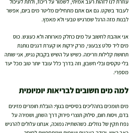
עוזרת לנו לזהות רעב אמיתי, לשמור על ריכוז, ולתת לעיכול
לעבוד בשקט. גם אם אתם מתחילים מליטר מים ביום, אפשר
לבנות מזה הרגל שמרגיש טבעי ולא מאמץ.
אני אוהבת לחשוב על מים כחלק מארוחה ולא כעונש. כוס
מים ליד סלט צבעוני, מרק ירקות או קערת דגנים נותנת
תחושת קלילות וזרימה. כשיש על השיש בקבוק נגיש, אני שותה
בלי טקסים ובלי חשבון, וזה בדרך כלל עובד יותר טוב מכל יעד
מספרי.
למה מים חשובים לבריאות יומיומית
מים תומכים בתהליכים בסיסיים בגוף: הובלת חומרים מזינים
בדם, ויסות חום, סילוק תוצרי פירוק דרך השתן, ושמירה על
נפח תקין של נוזלים. כשהשתייה נמוכה, אנחנו עלולים להרגיש
כאב ראש, ירידה בערנות ועייפות שמתחפשת לחוסר