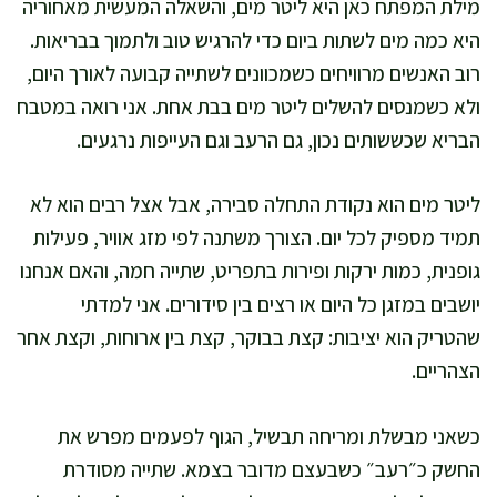
מילת המפתח כאן היא ליטר מים, והשאלה המעשית מאחוריה
היא כמה מים לשתות ביום כדי להרגיש טוב ולתמוך בבריאות.
רוב האנשים מרוויחים כשמכוונים לשתייה קבועה לאורך היום,
ולא כשמנסים להשלים ליטר מים בבת אחת. אני רואה במטבח
הבריא שכששותים נכון, גם הרעב וגם העייפות נרגעים.
ליטר מים הוא נקודת התחלה סבירה, אבל אצל רבים הוא לא
תמיד מספיק לכל יום. הצורך משתנה לפי מזג אוויר, פעילות
גופנית, כמות ירקות ופירות בתפריט, שתייה חמה, והאם אנחנו
יושבים במזגן כל היום או רצים בין סידורים. אני למדתי
שהטריק הוא יציבות: קצת בבוקר, קצת בין ארוחות, וקצת אחר
הצהריים.
כשאני מבשלת ומריחה תבשיל, הגוף לפעמים מפרש את
החשק כ״רעב״ כשבעצם מדובר בצמא. שתייה מסודרת