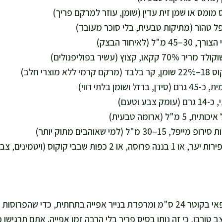
אני מכינה תבנית פאי בקוטר 24 ס"מ ומרפדת בנייר אפייה בתחתית, כדי ש
במצב טורבו, כי זה נותן בסיס פריך בלי הרבה זמן אפייה. אתם תרגיש