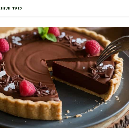
כושר ותזונ