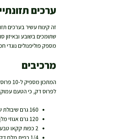
ערכים תזונתיים
זה קינוח עשיר בערכים תזונ
שתומכים בשובע ובאיזון סוכ
מספק פוליפנולים נוגדי חמ
מרכיבים
לפרוס דק, כי הטעם עמוק ו
160 גרם שיבולת שועל דקה או קוואקר (מקמח מלא טבעי, עשיר בסיבים)
120 גרם אגוזי מלך או שקדים טבעיים (שומן טוב, מגנזיום וחלבון)
2 כפות קקאו טבעי, כ-14 גרם (נוגדי חמצון וטעם שוקולדי)
1/4 כפית מלח דק (מדגיש מתיקות טבעית)