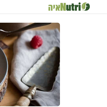
דלג
תוכן