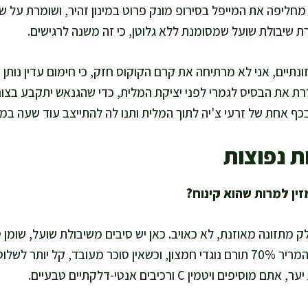
חליפה את המייפל בסירופ מונק פרוט במינון זהיר, ושומרת על ש
רת שיבולת שועל שמסומנת ללא גלוטן, כי זה משנה לרגישים.
נתיים, אני לא מרתיחה את קרם הקוקוס חזק, כי חימום עדין נותן 
רת את הבסיס לגמרי לפני יציקת המלית, כדי שהגנאש יתקבע בצו
בכף אחת של זרעי צ'יה לתוך המלית ותנו לה להתייצב עוד שעה במ
ת נפוצות
 מתזונה מאוזנת, לא כאויב. כאן יש סיבים משיבולת שועל, שומן טו
וברזל מהטחינה. השוקולד המריר 70% תורם נוגדי חמצון, וכשאין סוכר מעובד, קל
 ויטמין C ורכיבים אנטי-דלקתיים טבעיים.