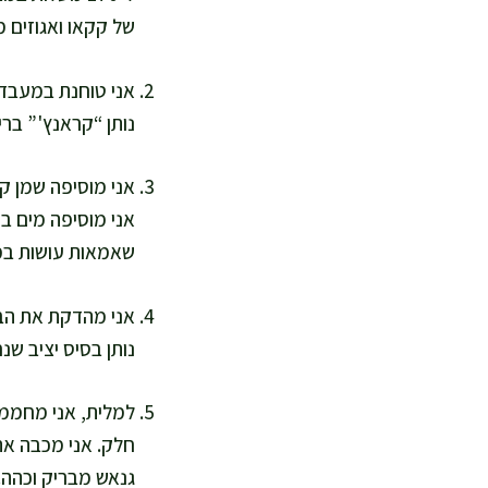
של קקאו ואגוזים 
אני טוחנת במעבד 
נותן “קראנץ'” בר
אני מוסיפה שמן ק
אני מוסיפה מים ב
שאמאות עושות ב
אני מהדקת את הבצ
נותן בסיס יציב שנחתך יפה. אני אופה 10–12 דקות 
למלית, אני מחממת
חלק. אני מכבה א
גנאש מבריק וכהה.