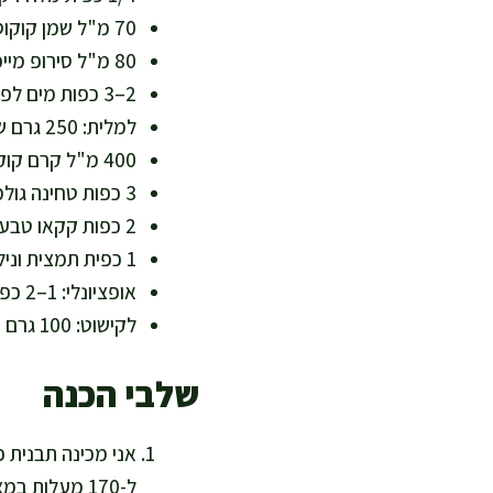
70 מ"ל שמן קוקוס מומס או שמן זית עדין (שומן, עוזר למרקם פריך)
80 מ"ל סירופ מייפל טהור (מתיקות טבעית, בלי סוכר מעובד)
2–3 כפות מים לפי הצורך, 30–45 מ"ל (לאיחוד הבצק)
למלית: 250 גרם שוקולד מריר 70% קקאו, קצוץ (עשיר בפוליפנולים)
400 מ"ל קרם קוקוס 18–22% שומן, קר בלבד (מרקם קרמי ללא מוצרי חלב)
3 כפות טחינה גולמית, כ-45 גרם (סידן, ברזל ושומן בלתי רווי)
2 כפות קקאו טבעי, כ-14 גרם (עומק צבע וטעם)
1 כפית תמצית וניל איכותית, 5 מ"ל (ארומה טבעית)
אופציונלי: 1–2 כפות סירופ מייפל, 15–30 מ"ל (למי שאוהבים מתוק יותר)
לקישוט: 100 גרם פירות יער, או 1 בננה פרוסה, או 2 כפות שבבי קוקוס (ויטמינים, צבע ורעננות)
שלבי הכנה
ל-170 מעלות 