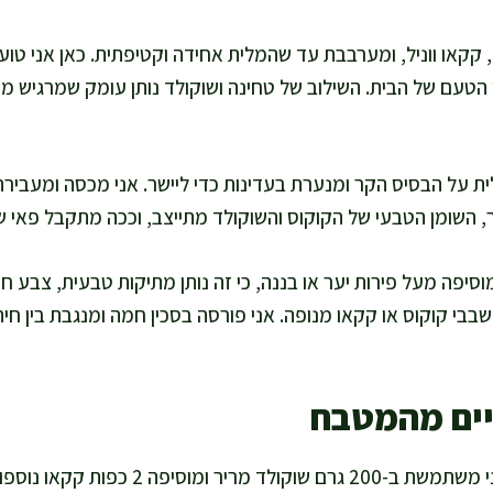
, קקאו ווניל, ומערבבת עד שהמלית אחידה וקטיפתית. כאן אני טו
 הטעם של הבית. השילוב של טחינה ושוקולד נותן עומק שמרגיש מפ
ר, השומן הטבעי של הקוקוס והשוקולד מתייצב, וככה מתקבל פאי ש
וסיפה מעל פירות יער או בננה, כי זה נותן מתיקות טבעית, צבע חי ו
בי קוקוס או קקאו מנופה. אני פורסה בסכין חמה ומנגבת בין חית
יים מהמטבח
לגרסה דל קלוריות יותר, אני משתמשת ב-200 ג