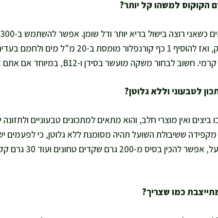
מ"ל משקה סויה לא ממותק, ואז להוסיף 1 כף קורנפלור 
בחור משקה מועשר בסידן ו-B12, במיוחד אם אתם אוכלים טבעוני.
ו ביצים ואין מוצרי חלב, והוא מתאים למתכונים טבעוניים ולתזונה י
י מקפידה ששיבולת השועל תהיה מסומנת ללא גלוטן, כי לפעמים יש 
לוותר לגמרי על שיבולת שוע