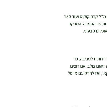
כן, ואני עושה את זה לפעמים כשאני רוצה בישול בריא יותר ודל שומן. אפשר להשתמש ב-300 מ"ל קרם קוקוס ועוד 150
מומסת ב-20 מ"ל מים ולחמם בעדינות עד הסמכה. המרקם
דידותית לסביבה. כדי
זיהום צולב. אם רוצים
ל, אפשר להכין בסיס מ-200 גרם שקדים טחונים ועוד 30 גרם קקאו, ואז להדק עם מייפל