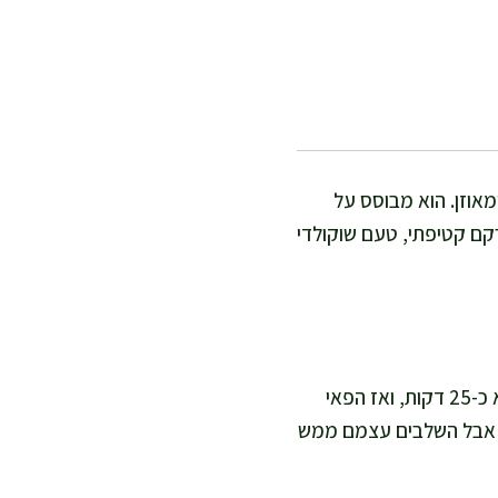
מאוזן. הוא מבוסס על
רקם קטיפתי, טעם שוקולדי
אני אוהבת את המתכון הזה כי הוא פשוט ולא דורש מיומנות של קונדיטוריה. זמן עבודה נטו הוא כ-25 דקות, ואז הפאי
 ההמתנה, אבל השלבים עצמם ממש