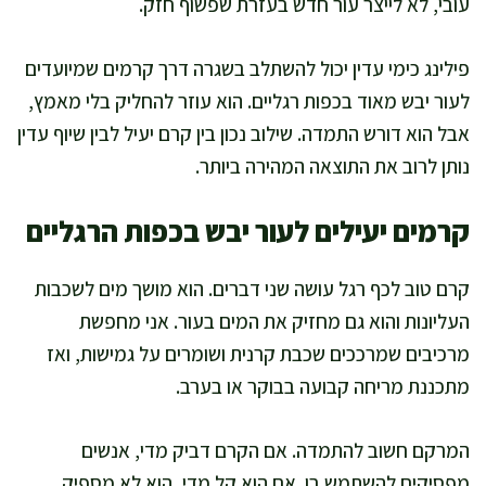
עובי, לא לייצר עור חדש בעזרת שפשוף חזק.
פילינג כימי עדין יכול להשתלב בשגרה דרך קרמים שמיועדים
לעור יבש מאוד בכפות רגליים. הוא עוזר להחליק בלי מאמץ,
אבל הוא דורש התמדה. שילוב נכון בין קרם יעיל לבין שיוף עדין
נותן לרוב את התוצאה המהירה ביותר.
קרמים יעילים לעור יבש בכפות הרגליים
קרם טוב לכף רגל עושה שני דברים. הוא מושך מים לשכבות
העליונות והוא גם מחזיק את המים בעור. אני מחפשת
מרכיבים שמרככים שכבת קרנית ושומרים על גמישות, ואז
מתכננת מריחה קבועה בבוקר או בערב.
המרקם חשוב להתמדה. אם הקרם דביק מדי, אנשים
מפסיקים להשתמש בו. אם הוא קל מדי, הוא לא מספיק