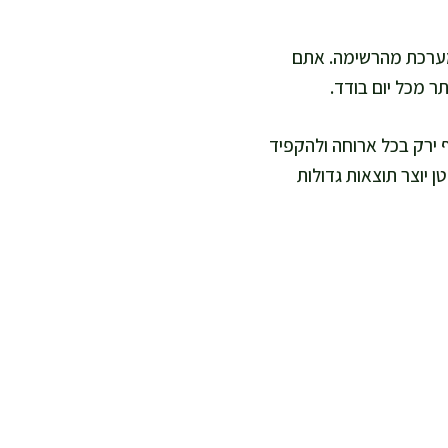
 קבוע בשבוע ולרשום חמש דקות. אתם נותנים ציון מ-1 עד 5 לכל מערכת מהרשימה. אתם
 מכל יום בודד.
 ירק בכל ארוחה ולהקפיד
ן יוצר תוצאות גדולות