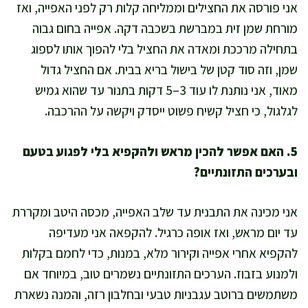
אני פורסה את החצילים וממליחה קלות רק לפני האפייה, ואז
מורחת שמן זית במברשת בשכבה דקה. אפייה בחום גבוה
בתחילה מרככת ומאדה את החציל בלי להפוך אותו לספוג
שמן, וזה סוד קטן של בישול בריא בבית. אם החציל גדול
מאוד, אני נותנת לו עוד 3–5 דקות בתנור עד שהוא גמיש
לגלגול, כי חציל קשיח פשוט ייסדק ויקשה על ההרכבה.
5. האם אפשר להכין מראש ולהקפיא בלי לפגוע בטעם
ובערכים התזונתיים?
אני מכינה את התבנית עד שלב האפייה, מכסה היטב ומקררת
עד יום מראש, ואז אופה כרגיל. להקפאה אני מעדיפה
להקפיא אחרי אפייה וקירור מלא, במנות, כדי לחמם בקלות
ולמנוע בזבוז. הערכים התזונתיים נשמרים טוב, במיוחד אם
משתמשים ברוטב עגבניות טבעי ובחלבון רזה, והמנה נשארת