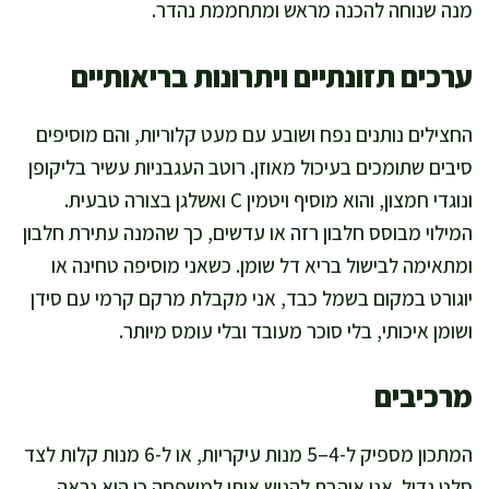
מנה שנוחה להכנה מראש ומתחממת נהדר.
ערכים תזונתיים ויתרונות בריאותיים
החצילים נותנים נפח ושובע עם מעט קלוריות, והם מוסיפים
סיבים שתומכים בעיכול מאוזן. רוטב העגבניות עשיר בליקופן
ונוגדי חמצון, והוא מוסיף ויטמין C ואשלגן בצורה טבעית.
המילוי מבוסס חלבון רזה או עדשים, כך שהמנה עתירת חלבון
ומתאימה לבישול בריא דל שומן. כשאני מוסיפה טחינה או
יוגורט במקום בשמל כבד, אני מקבלת מרקם קרמי עם סידן
ושומן איכותי, בלי סוכר מעובד ובלי עומס מיותר.
מרכיבים
המתכון מספיק ל-4–5 מנות עיקריות, או ל-6 מנות קלות לצד
סלט גדול. אני אוהבת להגיש אותו למשפחה כי הוא נראה