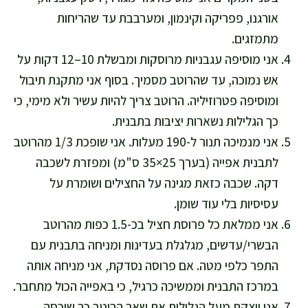
אורגנו, פפריקה וקינמון, ומערבבת עד שהריחות
מתמזגים.
אני מוסיפה עגבניות מרוסקות ומבשלת 10–12 דקות על
אש נמוכה, עד שהרוטב מסמיך. בסוף אני מתקנת תיבול
ומוסיפה פטרוזיליה. הרוטב צריך להיות עשיר ולא מימי, כי
כך הגלילות נשארות יציבות בתבנית.
אני מנמיכה תנור ל-190 מעלות. אני שופכת 1/3 מהרוטב
לתבנית אפייה (בערך 25×35 ס"מ) ומפזרת לשכבה
דקה. שכבה כזאת מגינה על החצילים ושומרת על
עסיסיות בלי עוד שומן.
אני ממלאת כל פרוסת חציל בכ-1.5 כפות מהרוטב
הבשרי/עדשים, מגלגלת בעדינות ומניחה בתבנית עם
התפר כלפי מטה. אם פרוסה נסדקת, אני מניחה אותה
במרכז התבנית וממשיכה כרגיל, כי באפייה הכול מתחבר.
אני יוצקת מעל הגלילות את שאר הרוטב כך שיכסה