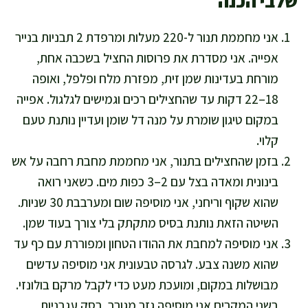
שלבי הכנה
אני מחממת תנור ל-220 מעלות ומרפדת 2 תבניות בנייר
אפייה. אני מסדרת את פרוסות החציל בשכבה אחת,
מורחת בעדינות שמן זית, מפזרת מלח ופלפל, ואופה
18–22 דקות עד שהחצילים רכים וגמישים לגלגול. אפייה
במקום טיגון שומרת על מנה דל שומן ועדיין נותנת טעם
קלוי.
בזמן שהחצילים בתנור, אני מחממת מחבת רחבה על אש
בינונית ומאדה בצל עם 2–3 כפות מים. כשאני רואה
שהוא שקוף וריחני, אני מוסיפה שום ומערבבת 30 שניות.
השיטה הזאת נותנת בסיס מתקתק בלי צורך בעוד שמן.
אני מוסיפה למחבת את ההודו הטחון ומפוררת עם כף עד
שהוא משנה צבע. לגרסה טבעונית אני מוסיפה עדשים
מבושלות במקום, ומועכת מעט כדי לקבל מרקם בולונזי.
בשני המקרים אני מוסיפה גזר מגורר, רסק עגבניות,