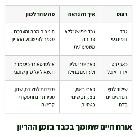
דפוס
איך זה נראה
מה עוזר לכוון
גרד
גרד מפושט ללא
חומצות מרה והערכת
דומיננטי
פריחה
מגמה לפי שבוע ההריון
משמעותית
כאבי בטן
כאב ימני עליון
אולטרסאונד כיס מרה
אחרי אוכל
ולעיתים בחילה
ותשאול על מזון שומני
שילוב לחץ
כאבי ראש,
מדידות לחץ דם, שתן,
דם ושינויים
בצקות, שינוי
ספירת דם ותפקודי
בדם
בטסיות
קרישה
אורח חיים שתומך בכבד בזמן ההריון