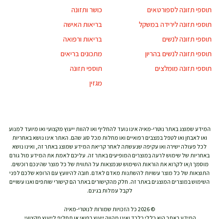
תוספי תזונה לספורטאים
כושר ותזונה
תוספי תזונה לירידה במשקל
בריאות האישה
תוספי תזונה לנשים
בריאות ורפואה
תוספי תזונה לנשים בהריון
מתכונים בריאים
תוספי תזונה מומלצים
תוספי תזונה
מגזין
המידע שמוצג באתר נוטרי-מאיה אינו נועד להחליף ואו להוות ייעוץ מקצועי ואו מיועד למנוע
ואו לאבחן ואו לטפל במצבים רפואיים ואו מחלות מכל סוג שהם. האתר אינו נושא באחריות
לכל פעולה ישירה ואו עקיפה שנעשתה לאחר קריאת המידע שמוצג באתר זה, ואינו נושא
באחריות של שימוש לרעה במוצרים המופיעים באתר זה. עליכם לאמת את המידע מול גורם
מוסמך ו/או לקרוא את הוראות השימוש שנמצאות על התווית של כל מוצר שהינכם רוכשים.
התוצאות של כל מוצר עשויות להשתנות מאדם לאדם. חובה להיוועץ עם הרופא שלכם לפני
השימוש במוצרים המוצגים באתר זה. חלק מהקישורים באתר הם קישורי שותפים ואנו עשויים
לקבל עמלות בגינם.
© 2026 כל הזכויות שמורות לנוטרי-מאיה
המידע באתר הוא כללי בלבד ואינו מהווה ייעוץ רפואי או תחליף לייעוץ מקצועי.