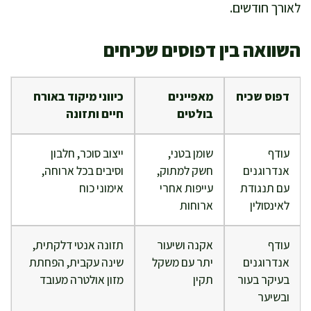
לאורך חודשים.
השוואה בין דפוסים שכיחים
דפוס שכיח
מאפיינים
כיווני מיקוד באורח
בולטים
חיים ותזונה
עודף
שומן בטני,
ייצוב סוכר, חלבון
אנדרוגנים
חשק למתוק,
וסיבים בכל ארוחה,
עם תנגודת
עייפות אחרי
אימוני כוח
לאינסולין
ארוחות
עודף
אקנה ושיעור
תזונה אנטי דלקתית,
אנדרוגנים
יתר עם משקל
שינה עקבית, הפחתת
בעיקר בעור
תקין
מזון אולטרה מעובד
ובשיער